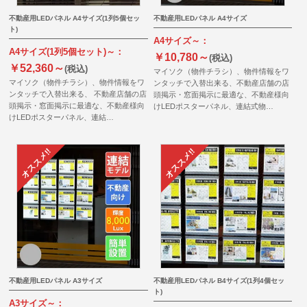
不動産用LEDパネル A4サイズ(1列5個セッ
不動産用LEDパネル A4サイズ
ト)
A4サイズ～：
A4サイズ(1列5個セット)～：
￥10,780～
(税込)
￥52,360～
(税込)
マイソク（物件チラシ）、物件情報をワ
マイソク（物件チラシ）、物件情報をワ
ンタッチで入替出来る、不動産店舗の店
ンタッチで入替出来る、 不動産店舗の店
頭掲示・窓面掲示に最適な、不動産様向
頭掲示・窓面掲示に最適な、不動産様向
けLEDポスターパネル、連結式物…
けLEDポスターパネル、連結…
不動産用LEDパネル A3サイズ
不動産用LEDパネル B4サイズ(1列4個セッ
ト)
A3サイズ～：