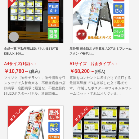
全品一覧 不動産用LEDパネル-ESTATE
屋外用 完全防水 A型看板 ADアルミフレーム
DELUX 800…
スタンドモデル…
A4サイズ(1個)～：
A1サイズ 片面タイプ～：
￥10,780～
￥68,200～
(税込)
(税込)
マイソク（物件チラシ）、物件情報をワ
電源をコンセントに差すだけで点灯する
ンタッチで入替出来る、不動産店舗の店
最新高輝度LEDを搭載した立て看板で
頭掲示・窓面掲示に最適な、不動産様向
す。 作製したポスターやフィルムをフレ
けLEDポスターパネル、連結式物…
ームにセットすればオリジナル…