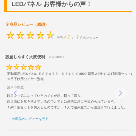
LEDパネル お客様からの声！
全商品レビュー（感想）
4.7
7
平均
/
件のレビュー
設置しやすく大変便利
2026/08/06
ム単
不動産用LEDパネル-ＥＳＴＡＴＥ ＤＥＬＵＸ 8000 両面 A4サイズ(1列5個セット)
※吊下げ用ワイヤー別売
清水不動産
に使
以前より気になっていたのですが思い切って購入。
商店街にお店を構えているのでとても効果的に注目を集められています。
１列５個セットを購入したのですが、１人で組み立てから設置まで行えました。
この商品のレビューを見る