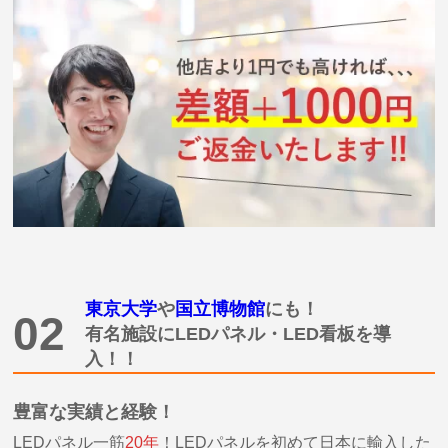
東京大学
や
国立博物館
にも！
02
有名施設にLEDパネル・LED看板を導
入！
！
豊富な実績と経験！
LEDパネル一筋
20年
！LEDパネルを初めて日本に輸入した