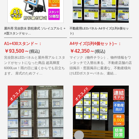
屋外用 完全防水 防犯扉式 ソレイユアルミ +
不動産用LEDパネル A4サイズ(1列4個セッ
A型スタンドセッ…
ト)
A1+430スタンド～：
A4サイズ(1列4個セット)～：
￥93,500～
￥42,350～
(税込)
(税込)
完全防水LEDパネルと屋外用アルミスタ
マイソク（物件チラシ）、物件情報をワ
ンドがセットになった商品 超高輝度
ンタッチで入替出来る、 不動産店舗の店
6000Lux！雨の日に遠くからでも目立ち
頭掲示・窓面掲示に最適な、不動産様向
ます。 扉式のためフィ…
けLEDポスターパネル、連結…