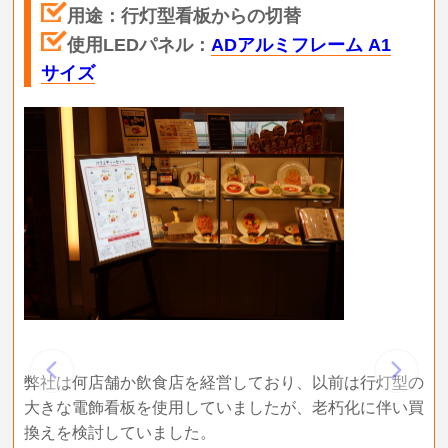
用途：行灯型看板からの切替
使用LEDパネル：
ADアルミフレーム A1
サイズ
弊社は何店舗か飲食店を経営しており、以前は行灯型の
大きな電飾看板を使用していましたが、老朽化に伴い買
学会
年
換えを検討していました。
ける
に