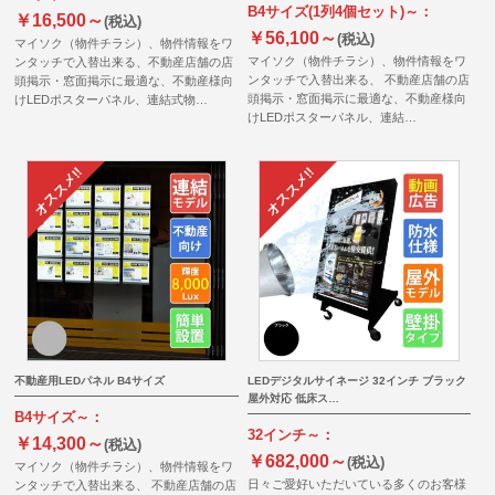
B4サイズ(1列4個セット)～：
￥16,500～
(税込)
￥56,100～
(税込)
マイソク（物件チラシ）、物件情報をワ
マイソク（物件チラシ）、物件情報をワ
ンタッチで入替出来る、不動産店舗の店
ンタッチで入替出来る、 不動産店舗の店
頭掲示・窓面掲示に最適な、不動産様向
頭掲示・窓面掲示に最適な、不動産様向
けLEDポスターパネル、連結式物…
けLEDポスターパネル、連結…
不動産用LEDパネル B4サイズ
LEDデジタルサイネージ 32インチ ブラック
屋外対応 低床ス…
B4サイズ～：
32インチ～：
￥14,300～
(税込)
￥682,000～
(税込)
マイソク（物件チラシ）、物件情報をワ
日々ご愛好いただいている多くのお客様
ンタッチで入替出来る、 不動産店舗の店