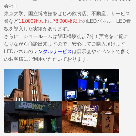
会社！
東京大学、国立博物館をはじめ飲食店、不動産、サービス
業など
11,000社以上
に
78,000枚以上
のLEDパネル・LED看
板を導入した実績があります。
さらに！ショールームは飯田橋駅徒歩7分！実物をご覧に
なりながら商談出来ますので、安心してご購入頂けます。
LEDパネルの
レンタルサービス
は展示会やイベントで多く
のお客様にご利用いただいております。