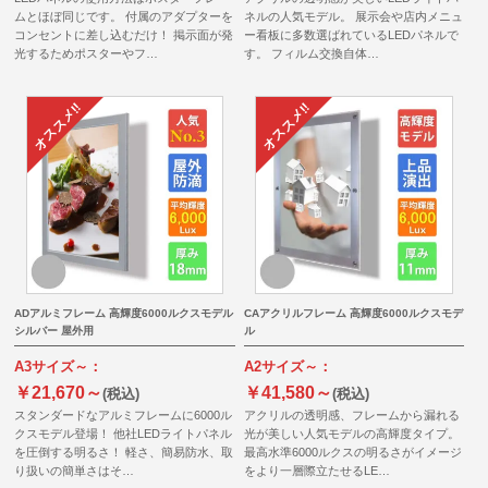
ムとほぼ同じです。 付属のアダプターを
ネルの人気モデル。 展示会や店内メニュ
コンセントに差し込むだけ！ 掲示面が発
ー看板に多数選ばれているLEDパネルで
光するためポスターやフ…
す。 フィルム交換自体…
ADアルミフレーム 高輝度6000ルクスモデル
CAアクリルフレーム 高輝度6000ルクスモデ
シルバー 屋外用
ル
A3サイズ～：
A2サイズ～：
￥21,670～
￥41,580～
(税込)
(税込)
スタンダードなアルミフレームに6000ル
アクリルの透明感、フレームから漏れる
クスモデル登場！ 他社LEDライトパネル
光が美しい人気モデルの高輝度タイプ。
を圧倒する明るさ！ 軽さ、簡易防水、取
最高水準6000ルクスの明るさがイメージ
り扱いの簡単さはそ…
をより一層際立たせるLE…