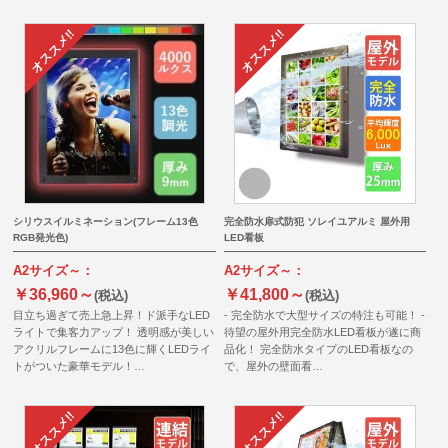
シリウスイルミネーション(フレーム13色
完全防水扉式防犯 ソレイユアルミ 屋外用
RGB発光色)
LED看板
A2サイズ～：
A2サイズ～：
￥36,960～
￥41,800～
(税込)
(税込)
目立ち過ぎて売上急上昇！ド派手なLED
- 完全防水で大型サイズの特注も可能！ -
ライトで集客力アップ！ 透明感が美しい
待望の屋外用完全防水LED看板が遂に商
アクリルフレームに13色に輝くLEDライ
品化！ 完全防水タイプのLED看板なの
トがついた豪華モデル！…
で、屋外の壁面看…