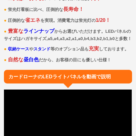
長寿命！
蛍光灯看板に比べ、圧倒的な
省エネ
1/20！
圧倒的な
を実現。消費電力は蛍光灯の
豊富な
ラインナップ
からお選びいただけます。LEDパネルの
サイズはハガキサイズ,a5,a4,a3,a2,a1,a0,b4,b3,b2,b1,b0と多数！
充実
収納ケース
や
スタンド
等のオプション品も
しております。
自然な
昼白色
だから、お客様の目にも優しい仕様！
カードローナのLEDライトパネルを動画で説明