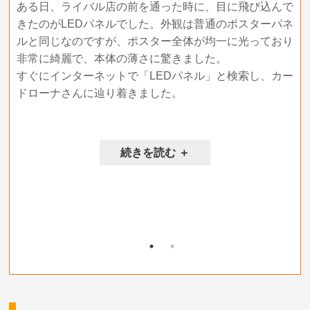
ある日、ライバル店の前を通った時に、目に飛び込んで
。
方
きたのがLEDパネルでした。外観は普通のポスターパネ
って
そ
ルと同じなのですが、ポスター全体が均一に光っており
説
非常に綺麗で、本体の薄さに驚きました。
せ
決
すぐにインターネットで「LEDパネル」と検索し、カー
ん
ドローナさんに辿り着きました。
ース
も
の
の
な
か
続きを読む ＋