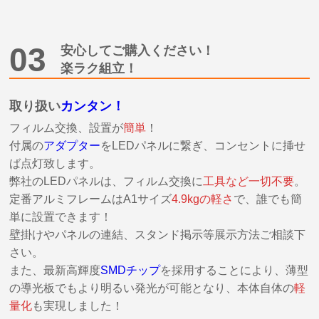
03
安心してご購入ください！
楽ラク組立！
取り扱い
カンタン！
フィルム交換、設置が
簡単
！
付属の
アダプター
をLEDパネルに繋ぎ、コンセントに挿せ
ば点灯致します。
弊社のLEDパネルは、フィルム交換に
工具など一切不要
。
定番アルミフレームはA1サイズ
4.9kgの軽さ
で、誰でも簡
単に設置できます！
壁掛けやパネルの連結、スタンド掲示等展示方法ご相談下
さい。
また、最新高輝度
SMDチップ
を採用することにより、薄型
の導光板でもより明るい発光が可能となり、本体自体の
軽
量化
も実現しました！