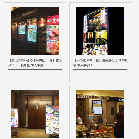
【炭火焼肉やまや 神保町店 様】窓面
【一の屋 本店 様】屋外壁付けLED看
メニュー表看板 導入事例
板 導入事例！