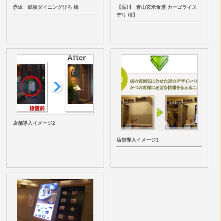
赤坂 鉄板ダイニングひろ 様
【品川 青山玄米食堂 カーゴライス
デリ 様】
店舗導入イメージ2
店舗導入イメージ1