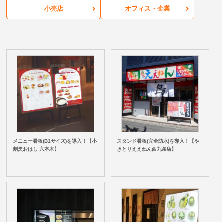
小売店
オフィス・企業
メニュー看板(B1サイズ)を導入！【小
スタンド看板(完全防水)を導入！【や
割烹おはし 六本木】
きとりええねん西九条店】