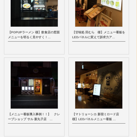
【POPUPラーメン 様】飲食店の窓面
【甘味処 田むら 様】メニュー看板を
メニューを明るく見やすく！…
LEDパネルに変えて訴求力ア…
【メニュー看板導入事例！！】 クレ
【マトリョーシカ 新宿ミロード店
ープショップ サル 新丸子店 …
様】LEDパネルメニュー看板 …