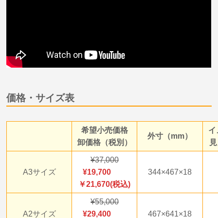
価格・サイズ表
希望小売価格
イ
外寸（mm）
卸価格（税別）
見
37,000
A3サイズ
19,700
344×467×18
￥21,670(税込)
55,000
A2サイズ
29,400
467×641×18