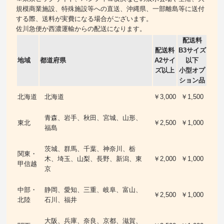
規模商業施設、特殊施設等への直送、沖縄県、一部離島等に送付
する際、送料が実費になる場合がございます。
佐川急便か西濃運輸からの配送になります。
配送料
配送料
B3サイズ
地域
都道府県
A2サイ
以下
ズ以上
小型オプ
ション品
北海道
北海道
￥3,000
￥1,500
青森、岩手、秋田、宮城、山形、
東北
￥2,500
￥1,000
福島
茨城、群馬、千葉、神奈川、栃
関東・
木、埼玉、山梨、長野、新潟、東
￥2,000
￥1,000
甲信越
京
中部・
静岡、愛知、三重、岐阜、富山、
￥2,500
￥1,000
北陸
石川、福井
大阪、兵庫、奈良、京都、滋賀、