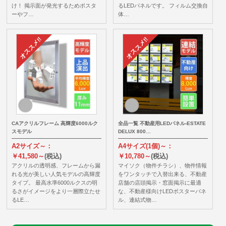
け！ 掲示面が発光するためポスタ
るLEDパネルです。 フィルム交換自
ーやフ…
体…
CAアクリルフレーム 高輝度6000ルク
全品一覧 不動産用LEDパネル-ESTATE
スモデル
DELUX 800…
A2サイズ～：
A4サイズ(1個)～：
￥41,580～
(税込)
￥10,780～
(税込)
アクリルの透明感、フレームから漏
マイソク（物件チラシ）、物件情報
れる光が美しい人気モデルの高輝度
をワンタッチで入替出来る、不動産
タイプ。 最高水準6000ルクスの明
店舗の店頭掲示・窓面掲示に最適
るさがイメージをより一層際立たせ
な、不動産様向けLEDポスターパネ
るLE…
ル、連結式物…