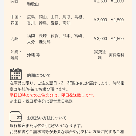
関西
￥2,500
￥1,000
和歌山
中国・
広島、岡山、山口、鳥取、島根、
￥3,000
￥1,500
四国
香川、徳島、愛媛、高知
福岡、長崎、佐賀、熊本、宮崎、
九州
￥3,000
￥1,500
大分、鹿児島
沖縄・
実費送
沖縄 等
実費送料
離島
料
納期について
在庫品に限り、ご注文翌日～2、3日以内にお届けします。時間指
定は午前/午後でお選び頂けます。
平日13時までのご注文分は、即日発送致します。
※土日・祝日受注分は翌営業日発送
お支払い方法について
銀行振込または代金引換払いになります。
お見積書やご請求書等が必要な場合やお支払い方法に関するご相