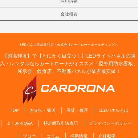
採用情報
会社概要
LEDパネル看板専門店・株式会社カードローナホールディングス
【超高輝度】で【とにかく目立つ！】LEDライトパネルの購
入・レンタルならカードローナがオススメ！屋外用防水看板、
展示会、飲食店、不動産パネルが業界最安値！
TOP
お支払・発送
保証・修理
LEDパネルとは
よくあるQ&A
特定商取引法表記
プライバシーポリシー
ブログ
コラム
採用情報
会社概要