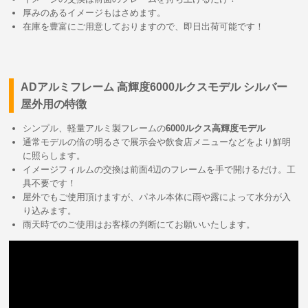
厚みのあるイメージもはさめます。
在庫を豊富にご用意しておりますので、即日出荷可能です！
ADアルミフレーム 高輝度6000ルクスモデル シルバー
屋外用の特徴
シンプル、軽量アルミ製フレームの
6000ルクス高輝度モデル
通常モデルの倍の明るさで展示会や飲食店メニューなどをより鮮明
に照らします。
イメージフィルムの交換は前面4辺のフレームを手で開けるだけ。工
具不要です！
屋外でもご使用頂けますが、パネル本体に雨や露によって水分が入
り込みます。
雨天時でのご使用はお客様の判断にてお願いいたします。