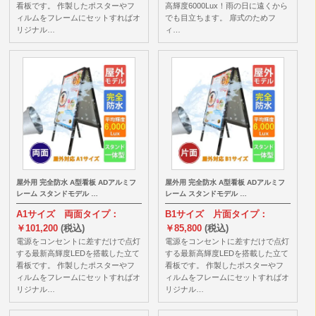
看板です。 作製したポスターやフ
高輝度6000Lux！雨の日に遠くから
ィルムをフレームにセットすればオ
でも目立ちます。 扉式のためフ
リジナル…
ィ…
屋外用 完全防水 A型看板 ADアルミフ
屋外用 完全防水 A型看板 ADアルミフ
レーム スタンドモデル …
レーム スタンドモデル …
A1サイズ 両面タイプ：
B1サイズ 片面タイプ：
￥101,200
(税込)
￥85,800
(税込)
電源をコンセントに差すだけで点灯
電源をコンセントに差すだけで点灯
する最新高輝度LEDを搭載した立て
する最新高輝度LEDを搭載した立て
看板です。 作製したポスターやフ
看板です。 作製したポスターやフ
ィルムをフレームにセットすればオ
ィルムをフレームにセットすればオ
リジナル…
リジナル…