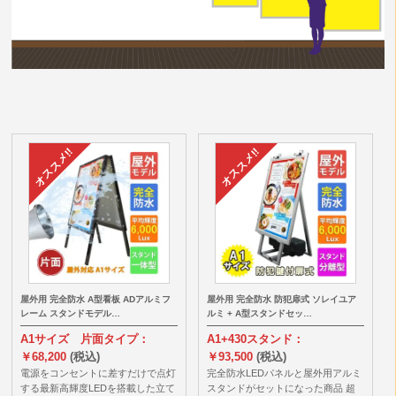
屋外用 完全防水 A型看板 ADアルミフ
屋外用 完全防水 防犯扉式 ソレイユア
レーム スタンドモデル…
ルミ + A型スタンドセッ…
A1サイズ 片面タイプ：
A1+430スタンド：
￥68,200
(税込)
￥93,500
(税込)
電源をコンセントに差すだけで点灯
完全防水LEDパネルと屋外用アルミ
する最新高輝度LEDを搭載した立て
スタンドがセットになった商品 超