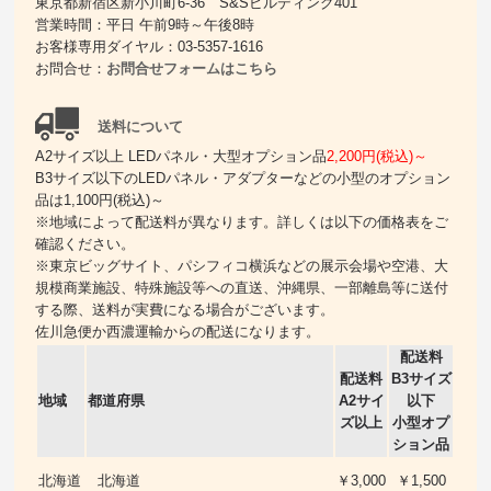
東京都新宿区新小川町6-36 S&Sビルディング401
営業時間：平日 午前9時～午後8時
お客様専用ダイヤル：03-5357-1616
お問合せ：
お問合せフォームはこちら
送料について
A2サイズ以上 LEDパネル・大型オプション品
2,200円(税込)～
B3サイズ以下のLEDパネル・アダプターなどの小型のオプション
品は1,100円(税込)～
※地域によって配送料が異なります。詳しくは以下の価格表をご
確認ください。
※東京ビッグサイト、パシフィコ横浜などの展示会場や空港、大
規模商業施設、特殊施設等への直送、沖縄県、一部離島等に送付
する際、送料が実費になる場合がございます。
佐川急便か西濃運輸からの配送になります。
配送料
配送料
B3サイズ
地域
都道府県
A2サイ
以下
ズ以上
小型オプ
ション品
北海道
北海道
￥3,000
￥1,500