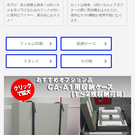
吊下げ・長さ調整も簡単！LEDパネ
セットは簡単、LEDパネルとアダプ
ルを吊り下げるためのフックが付い
ターの間に受信機をはさむだけ。
た便利なワイヤー。展示会におスス
便利な3つの機能が使用可能になり
メ！
ます。
フィルム印刷
収納ケース
スタンド
その他