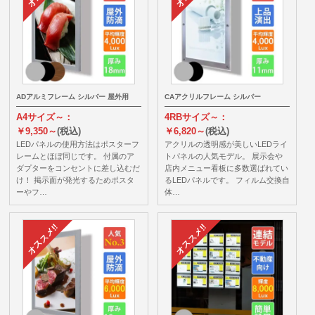
ADアルミフレーム シルバー 屋外用
CAアクリルフレーム シルバー
A4サイズ～：
4RBサイズ～：
￥9,350～
(税込)
￥6,820～
(税込)
LEDパネルの使用方法はポスターフ
アクリルの透明感が美しいLEDライ
レームとほぼ同じです。 付属のア
トパネルの人気モデル。 展示会や
ダプターをコンセントに差し込むだ
店内メニュー看板に多数選ばれてい
け！ 掲示面が発光するためポスタ
るLEDパネルです。 フィルム交換自
ーやフ…
体…