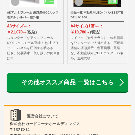
ADアルミフレーム 高輝度6000ルクス
全品一覧 不動産用LEDパネル-ESTATE
モデル シルバー 屋外用
DELUX 800…
A3サイズ～：
A4サイズ(1個)～：
￥21,670～
(税込)
￥10,780～
(税込)
スタンダードなアルミフレームに
マイソク（物件チラシ）、物件情報
6000ルクスモデル登場！ 他社LED
をワンタッチで入替出来る、不動産
ライトパネルを圧倒する明るさ！
店舗の店頭掲示・窓面掲示に最適
軽さ、簡易防水、取り扱いの簡単さ
な、不動産様向けLEDポスターパネ
はそ…
ル、連結式物…
その他オススメ商品 一覧はこちら
運営会社について
株式会社カードローナホールディングス
〒162-0814