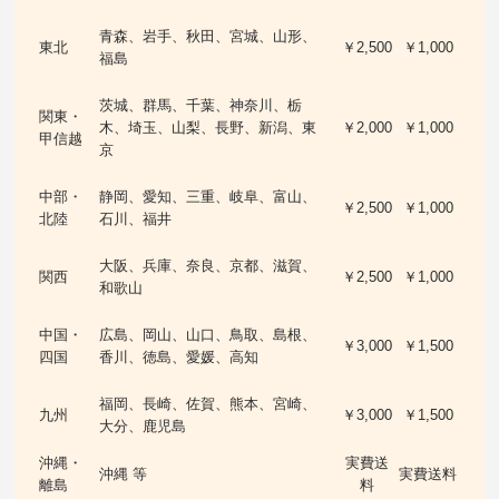
青森、岩手、秋田、宮城、山形、
東北
￥2,500
￥1,000
福島
茨城、群馬、千葉、神奈川、栃
関東・
木、埼玉、山梨、長野、新潟、東
￥2,000
￥1,000
甲信越
京
中部・
静岡、愛知、三重、岐阜、富山、
￥2,500
￥1,000
北陸
石川、福井
大阪、兵庫、奈良、京都、滋賀、
関西
￥2,500
￥1,000
和歌山
中国・
広島、岡山、山口、鳥取、島根、
￥3,000
￥1,500
四国
香川、徳島、愛媛、高知
福岡、長崎、佐賀、熊本、宮崎、
九州
￥3,000
￥1,500
大分、鹿児島
沖縄・
実費送
沖縄 等
実費送料
離島
料