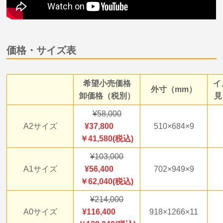
価格・サイズ表
希望小売価格
イ
外寸（mm）
卸価格（税別）
見
58,000
A2サイズ
37,800
510×684×9
￥41,580(税込)
103,000
A1サイズ
56,400
702×949×9
￥62,040(税込)
214,000
A0サイズ
116,400
918×1266×11