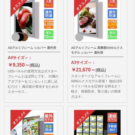
ADアルミフレーム シルバー 屋外用
ADアルミフレーム 高輝度6000ルクス
モデル シルバー 屋外用
A4サイズ～：
A3サイズ～：
￥9,350～
(税込)
￥21,670～
(税込)
LEDパネルの使用方法はポスター
スタンダードなアルミフレームに
フレームとほぼ同じです。 付属の
6000ルクスモデル登場！ 他社LED
アダプターをコンセントに差し込
ライトパネルを圧倒する明るさ！
むだけ！ 掲示面が発光するためポ
軽さ、簡易防水、取り扱いの簡単
スターやフ…
さはそ…