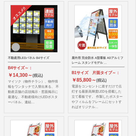
不動産用LEDパネル B4サイズ
屋外用 完全防水 A型看板 ADアルミフ
レーム スタンドモデル …
B4サイズ～：
B1サイズ 片面タイプ～：
￥14,300～
(税込)
￥85,800～
(税込)
マイソク（物件チラシ）、物件情
電源をコンセントに差すだけで点
報をワンタッチで入替出来る、 不
灯する最新高輝度LEDを搭載した
動産店舗の店頭掲示・窓面掲示に
立て看板です。 作製したポスター
最適な、不動産様向けLEDポスタ
やフィルムをフレームにセットす
ーパネル、連結…
ればオリジナル…