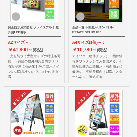
完全防水扉式防犯 ソレイユアルミ 屋
全品一覧 不動産用LEDパネル-
外用LED看板
ESTATE DELUX 800…
A2サイズ～：
A4サイズ(1個)～：
￥41,800～
￥10,780～
(税込)
(税込)
- 完全防水で大型サイズの特注も可
マイソク（物件チラシ）、物件情
能！ - 待望の屋外用完全防水LED
報をワンタッチで入替出来る、不
看板が遂に商品化！ 完全防水タイ
動産店舗の店頭掲示・窓面掲示に
プのLED看板なので、屋外の壁面
最適な、不動産様向けLEDポスタ
看…
ーパネル、連結式物…