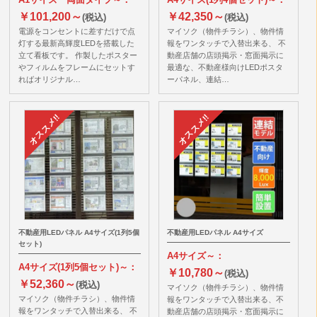
￥101,200～
￥42,350～
(税込)
(税込)
電源をコンセントに差すだけで点
マイソク（物件チラシ）、物件情
灯する最新高輝度LEDを搭載した
報をワンタッチで入替出来る、 不
立て看板です。 作製したポスター
動産店舗の店頭掲示・窓面掲示に
やフィルムをフレームにセットす
最適な、不動産様向けLEDポスタ
ればオリジナル…
ーパネル、連結…
不動産用LEDパネル A4サイズ(1列5個
不動産用LEDパネル A4サイズ
セット)
A4サイズ～：
A4サイズ(1列5個セット)～：
￥10,780～
(税込)
￥52,360～
(税込)
マイソク（物件チラシ）、物件情
マイソク（物件チラシ）、物件情
報をワンタッチで入替出来る、不
報をワンタッチで入替出来る、 不
動産店舗の店頭掲示・窓面掲示に