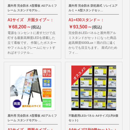
屋外用 完全防水 A型看板 ADアルミフ
屋外用 完全防水 防犯扉式 ソレイユア
レーム スタンドモデル…
ルミ + A型スタンドセッ…
A1サイズ 片面タイプ～：
A1+430スタンド～：
￥68,200～
￥93,500～
(税込)
(税込)
電源をコンセントに差すだけで点
完全防水LEDパネルと屋外用アル
灯する最新高輝度LEDを搭載した
ミスタンドがセットになった商品
立て看板です。 作製したポスター
超高輝度6000Lux！雨の日に遠く
やフィルムをフレームにセットす
からでも目立ちます。 扉式のため
ればオリジナル…
フィ…
屋外用 完全防水 A型看板 ADアルミフ
不動産用LEDパネル A4サイズ(1列4個
レーム スタンドモデル …
セット)
A1サイズ 両面タイプ～：
A4サイズ(1列4個セット)～：