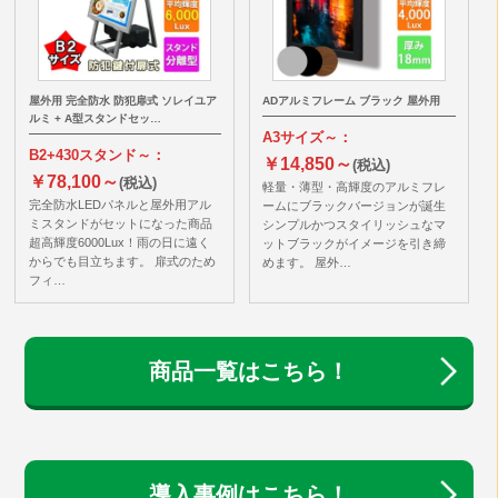
屋外用 完全防水 防犯扉式 ソレイユア
ADアルミフレーム ブラック 屋外用
ルミ + A型スタンドセッ…
A3サイズ～：
B2+430スタンド～：
￥14,850～
(税込)
￥78,100～
(税込)
軽量・薄型・高輝度のアルミフレ
完全防水LEDパネルと屋外用アル
ームにブラックバージョンが誕生
ミスタンドがセットになった商品
シンプルかつスタイリッシュなマ
超高輝度6000Lux！雨の日に遠く
ットブラックがイメージを引き締
からでも目立ちます。 扉式のため
めます。 屋外…
フィ…
商品一覧はこちら！
導入事例はこちら！