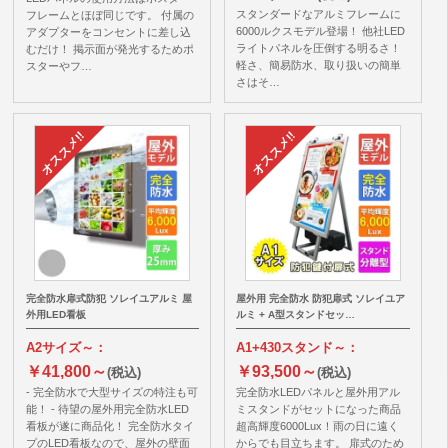
スタンダードなアルミフレームに
フレームとほぼ同じです。 付属の
6000ルクスモデル登場！ 他社LED
アダプターをコンセントに差し込
ライトパネルを圧倒する明るさ！
むだけ！ 掲示面が発光するためポ
軽さ、簡易防水、取り扱いの簡単
スターやフ…
さはそ…
完全防水扉式防犯 ソレイユアルミ 屋
屋外用 完全防水 防犯扉式 ソレイユア
外用LED看板
ルミ + A型スタンドセッ…
A2サイズ～：
A1+430スタンド～：
￥41,800～
￥93,500～
(税込)
(税込)
- 完全防水で大型サイズの特注も可
完全防水LEDパネルと屋外用アル
能！ - 待望の屋外用完全防水LED
ミスタンドがセットになった商品
看板が遂に商品化！ 完全防水タイ
超高輝度6000Lux！雨の日に遠く
プのLED看板なので、屋外の壁面
からでも目立ちます。 扉式のため