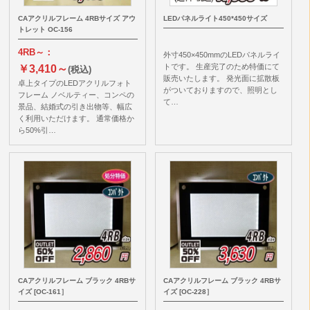
CAアクリルフレーム 4RBサイズ アウ
LEDパネルライト450*450サイズ
トレット OC-156
4RB～：
外寸450×450mmのLEDパネルライ
トです。 生産完了のため特価にて
￥3,410～
(税込)
販売いたします。 発光面に拡散板
卓上タイプのLEDアクリルフォト
がついておりますので、照明とし
フレーム ノベルティー、コンペの
て…
景品、結婚式の引き出物等、幅広
く利用いただけます。 通常価格か
ら50%引…
CAアクリルフレーム ブラック 4RBサ
CAアクリルフレーム ブラック 4RBサ
イズ [OC-161］
イズ [OC-228］