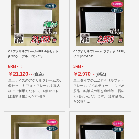
CAアクリルフレーム6RB 6個セット
CAアクリルフレーム ブラック 5RBサ
(USBケーブル、ロングボ…
イズ [OC-151]
6RB～：
5RB～：
￥21,120～
￥2,970～
(税込)
(税込)
卓上サイズのアクリルフレームの6
卓上タイプのLEDアクリルフォト
個セット！ フォトフレームや案内
フレーム ノベルティー、コンペの
板にご利用ください。 6個セット
景品、結婚式の引き出物等、幅広
は通常価格から50%引き！…
く利用いただけます。 通常価格か
ら60%引…