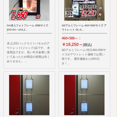
GA卓上フォトフレーム 4RBサイズ
ADアルミフレーム 460×580サイズ ア
[OO-94～104,2…
ウトレット OL-4…
460×580～：
卓上LEDバックライトパネルのア
￥19,250～
(税込)
ウトレット(ジャンク)品です。 未
ADアルミフレーム 特注460×580サ
使用品ですが、長い年月倉庫に置
イズがアウトレット価格でお買い
いてあったため商品の状態は良く
得です。 通常価格から50%引
ありません。…
き！…