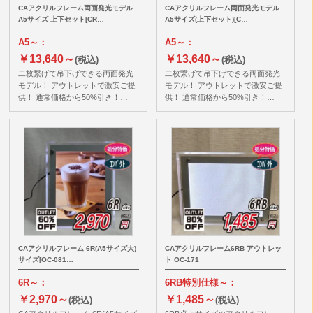
CAアクリルフレーム両面発光モデル
CAアクリルフレーム両面発光モデル
A5サイズ 上下セット[CR…
A5サイズ(上下セット)[C…
A5～：
A5～：
￥13,640～
￥13,640～
(税込)
(税込)
二枚繋げて吊下げできる両面発光
二枚繋げて吊下げできる両面発光
モデル！ アウトレットで激安ご提
モデル！ アウトレットで激安ご提
供！ 通常価格から50%引き！…
供！ 通常価格から50%引き！…
CAアクリルフレーム 6R(A5サイズ大)
CAアクリルフレーム6RB アウトレッ
サイズ[OC-081…
ト OC-171
6R～：
6RB特別仕様～：
￥2,970～
￥1,485～
(税込)
(税込)