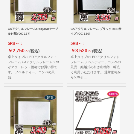
CAアクリルフレーム5RB(USBケーブ
CAアクリルフレーム ブラック 5RBサ
ル付属)[OC-137]
イズ [OC-136]
5RB～：
5RB～：
￥2,750～
￥3,520～
(税込)
(税込)
卓上タイプのLEDアクリルフォト
卓上タイプのLEDアクリルフォト
フレーム CAアクリルフレーム5RB
フレーム ノベルティー、コンペの
がアウトレット価格でお買い得で
景品、結婚式の引き出物等、幅広
す。 ノベルティー、コンペの景
く利用いただけます。 通常価格か
品、…
ら50%引…