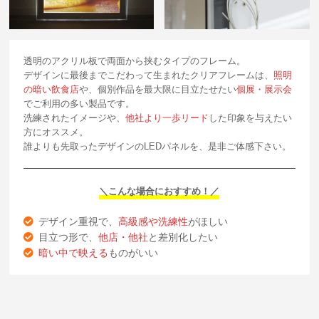
透明のアクリル板で両面から挟むタイプのフレーム。
デザインに最後までこだわって生まれたクリアフレームは、
照明
の暗い飲食店
や、個別作品を最大限に目立たせたい
個展・展示会
でご利用の多い製品です。
洗練されたイメージや、
他社より一歩リード
した印象を与えたい
方にオススメ。
誰よりも先取ったデザインのLEDパネルを、是非ご体感下さい。
＼こんな場合におすすめ！／
デザイン重視で、
高級感や洗練性
がほしい
目立つ形で、
他店・他社
と差別化したい
暗い中で映える
ものがいい