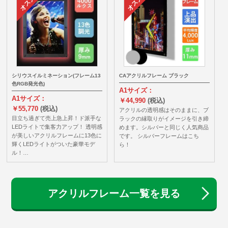
シリウスイルミネーション(フレーム13
CAアクリルフレーム ブラック
色RGB発光色)
A1サイズ：
A1サイズ：
￥44,990
(税込)
￥55,770
(税込)
アクリルの透明感はそのままに、ブ
目立ち過ぎて売上急上昇！ド派手な
ラックの縁取りがイメージを引き締
LEDライトで集客力アップ！ 透明感
めます。シルバーと同じく人気商品
が美しいアクリルフレームに13色に
です。 シルバーフレームはこち
輝くLEDライトがついた豪華モデ
ら！
ル！…
アクリルフレーム一覧を見る