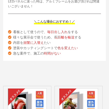
LEDパネルに迷った時は、アルミフレームをお選び頂ければ間違
いございません！
＼こんな場合におすすめ！／
看板として使うので、
毎日出し入れ
をする
様々な展示会で使うため、
長距離を輸送
する
内容を
頻繁に入替え
たい
塗装やカッティングシートで
色を変えたい
急な案件で、施工の
時間がない