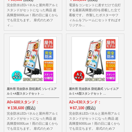
完全防水LEDパネルと屋外用アルミ
電源をコンセントに差すだけで点灯
スタンドがセットになった商品 超
する最新高輝度LEDを搭載した立て
高輝度6000Lux！雨の日に遠くから
看板です。 作製したポスターやフ
でも目立ちます。 扉式のためフ
ィルムをフレームにセットすればオ
ィ…
リジナル…
屋外用 完全防水 防犯扉式 ソレイユア
屋外用 完全防水 防犯扉式 ソレイユア
ルミ+A型スタンドセット …
ルミ+A型スタンドセット …
A0+600スタンド：
A2+430スタンド：
￥138,600
(税込)
￥67,100
(税込)
完全防水LEDパネルと屋外用アルミ
完全防水LEDパネルと屋外用アルミ
スタンドがセットになった商品 超
スタンドがセットになった商品 超
高輝度6000Lux！雨の日に遠くから
高輝度6000Lux！雨の日に遠くから
でも目立ちます。 扉式のためフ
でも目立ちます。 扉式のためフ