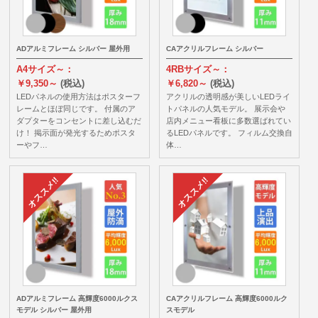
ADアルミフレーム シルバー 屋外用
CAアクリルフレーム シルバー
A4サイズ～：
4RBサイズ～：
￥9,350～
(税込)
￥6,820～
(税込)
LEDパネルの使用方法はポスターフ
アクリルの透明感が美しいLEDライ
レームとほぼ同じです。 付属のア
トパネルの人気モデル。 展示会や
ダプターをコンセントに差し込むだ
店内メニュー看板に多数選ばれてい
け！ 掲示面が発光するためポスタ
るLEDパネルです。 フィルム交換自
ーやフ…
体…
ADアルミフレーム 高輝度6000ルクス
CAアクリルフレーム 高輝度6000ルク
モデル シルバー 屋外用
スモデル