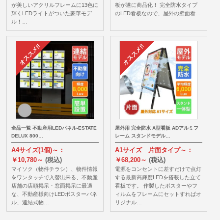
が美しいアクリルフレームに13色に
板が遂に商品化！ 完全防水タイプ
輝くLEDライトがついた豪華モデ
のLED看板なので、屋外の壁面看…
ル！…
全品一覧 不動産用LEDパネル-ESTATE
屋外用 完全防水 A型看板 ADアルミフ
DELUX 800…
レーム スタンドモデル…
A4サイズ(1個)～：
A1サイズ 片面タイプ～：
￥10,780～
(税込)
￥68,200～
(税込)
マイソク（物件チラシ）、物件情報
電源をコンセントに差すだけで点灯
をワンタッチで入替出来る、不動産
する最新高輝度LEDを搭載した立て
店舗の店頭掲示・窓面掲示に最適
看板です。 作製したポスターやフ
な、不動産様向けLEDポスターパネ
ィルムをフレームにセットすればオ
ル、連結式物…
リジナル…