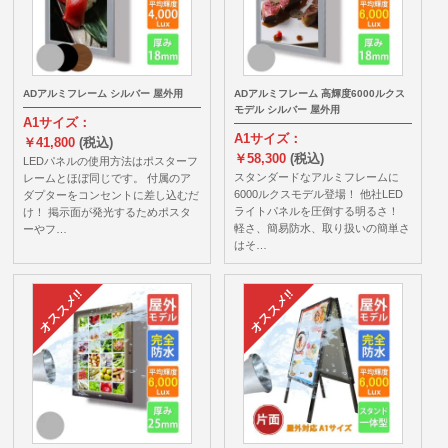
ADアルミフレーム シルバー 屋外用
ADアルミフレーム 高輝度6000ルクス
モデル シルバー 屋外用
A1サイズ：
A1サイズ：
￥41,800
(税込)
￥58,300
(税込)
LEDパネルの使用方法はポスターフ
スタンダードなアルミフレームに
レームとほぼ同じです。 付属のア
6000ルクスモデル登場！ 他社LED
ダプターをコンセントに差し込むだ
ライトパネルを圧倒する明るさ！
け！ 掲示面が発光するためポスタ
軽さ、簡易防水、取り扱いの簡単さ
ーやフ…
はそ…