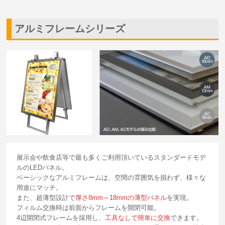
アルミフレームシリーズ
展示会や飲食店等で最も多くご利用頂いているスタンダードモデ
ルのLEDパネル。
ベーシックなアルミフレームは、空間の雰囲気を損わず、様々な
用途にマッチ。
また、超薄型設計で
厚さ8mm～18mmの薄型パネル
を実現。
フィルム交換時は前面からフレームを開閉可能。
4辺開閉式フレームを採用し、
工具なしで簡単に交換
できます。