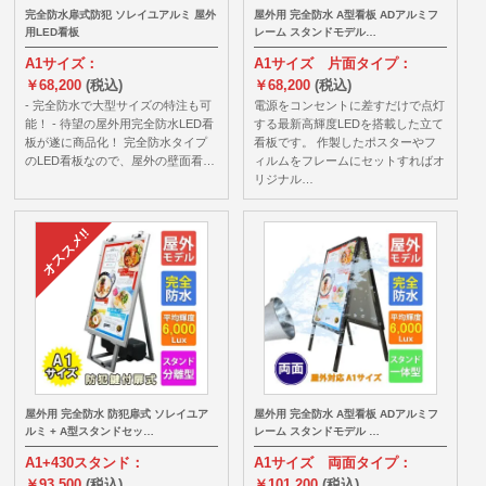
完全防水扉式防犯 ソレイユアルミ 屋外
屋外用 完全防水 A型看板 ADアルミフ
用LED看板
レーム スタンドモデル…
A1サイズ：
A1サイズ 片面タイプ：
￥68,200
(税込)
￥68,200
(税込)
- 完全防水で大型サイズの特注も可
電源をコンセントに差すだけで点灯
能！ - 待望の屋外用完全防水LED看
する最新高輝度LEDを搭載した立て
板が遂に商品化！ 完全防水タイプ
看板です。 作製したポスターやフ
のLED看板なので、屋外の壁面看…
ィルムをフレームにセットすればオ
リジナル…
屋外用 完全防水 防犯扉式 ソレイユア
屋外用 完全防水 A型看板 ADアルミフ
ルミ + A型スタンドセッ…
レーム スタンドモデル …
A1+430スタンド：
A1サイズ 両面タイプ：
￥93,500
(税込)
￥101,200
(税込)