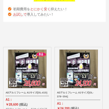
初期費用を
とにかく安く
抑えたい！
お試しで
導入してみたい！
ADアルミフレーム A1サイズ[OL-410]
ADアルミフレーム A1サイズ[OL-
378~394]
A1：
A1：
￥28,600
(税込)
￥24,200
(税込)
ADアルミフレーム A1サイズがア