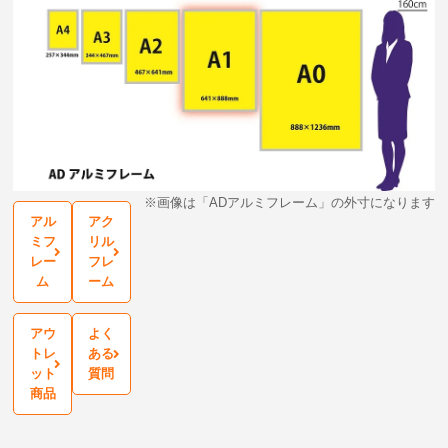
※画像は「ADアルミフレーム」の外寸になります
アル
アク
ミフ
リル
レー
フレ
ム
ーム
アウ
よく
トレ
ある
ット
質問
商品