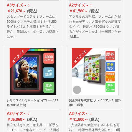
A3サイズ～：
A2サイズ～：
￥21,670～
(税込)
￥41,580～
(税込)
スタンダードなアルミフレームに
アクリルの透明感、フレームから漏
6000ルクスモデル登場！ 他社LED
れる光が美しい人気モデルの高輝度
ライトパネルを圧倒する明るさ！
タイプ。 最高水準6000ルクスの明
軽さ、簡易防水、取り扱いの簡単さ
るさがイメージをより一層際立たせ
はそ…
るLE…
シリウスイルミネーション(フレーム13
完全防水扉式防犯 ソレイユアルミ 屋外
色RGB発光色)
用LED看板
A2サイズ～：
A2サイズ～：
￥36,960～
(税込)
￥41,800～
(税込)
目立ち過ぎて売上急上昇！ド派手な
- 完全防水で大型サイズの特注も可
LEDライトで集客力アップ！ 透明感
能！ - 待望の屋外用完全防水LED看