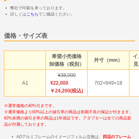
弊社で印刷を承っております。
詳しくは
こちら
でご確認ください。
価格・サイズ表
希望小売価格
イ
外寸（mm）
卸価格（税別）
見
38,000
A1
22,000
702×949×18
￥24,200(税込)
※通常価格の40%引きです。
※通常価格より60%以上の値引率の商品は初期不良の保証が付きます。
60%未満の値引き率の商品は1年保証です。アダプターは全ての商品新
品が付属しております。
ADアルミフレームのイメージフィルム交換は、
四辺のフレーム