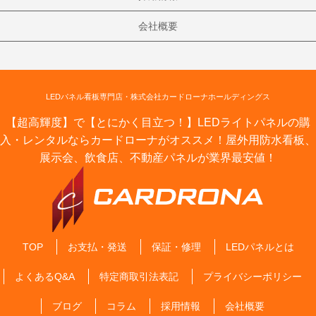
会社概要
LEDパネル看板専門店・株式会社カードローナホールディングス
【超高輝度】で【とにかく目立つ！】LEDライトパネルの購
入・レンタルならカードローナがオススメ！屋外用防水看板、
展示会、飲食店、不動産パネルが業界最安値！
TOP
お支払・発送
保証・修理
LEDパネルとは
よくあるQ&A
特定商取引法表記
プライバシーポリシー
ブログ
コラム
採用情報
会社概要