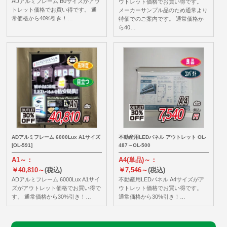
ADアルミフレーム B0サイズがアウ
ウトレット価格でお買い得です。
トレット価格でお買い得です。 通
メーカーサンプル品のため通常より
常価格から40%引き！…
特価でのご案内です。 通常価格か
ら40…
ADアルミフレーム 6000Lux A1サイズ
不動産用LEDパネル アウトレット OL-
[OL-591]
487～OL-500
A1～：
A4(単品)～：
￥40,810～
(税込)
￥7,546～
(税込)
ADアルミフレーム 6000Lux A1サイ
不動産用LEDパネル A4サイズがア
ズがアウトレット価格でお買い得で
ウトレット価格でお買い得です。
す。 通常価格から30%引き！…
通常価格から30%引き！…