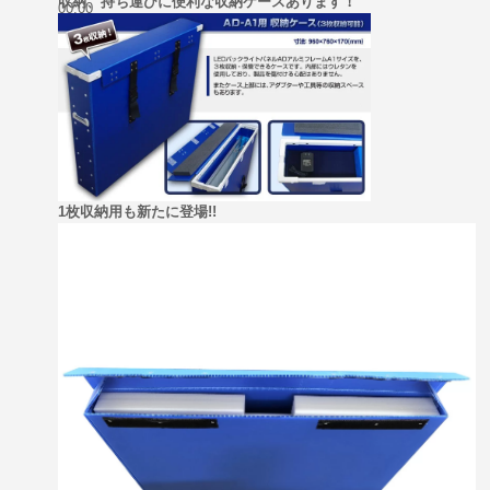
収納、持ち運びに便利な収納ケースあります！
00:00
00:00
00:45
1枚収納用も新たに登場!!