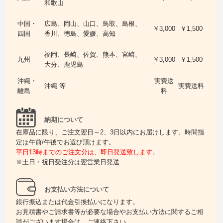
和歌山
中国・
広島、岡山、山口、鳥取、島根、
￥3,000
￥1,500
四国
香川、徳島、愛媛、高知
福岡、長崎、佐賀、熊本、宮崎、
九州
￥3,000
￥1,500
大分、鹿児島
沖縄・
実費送
沖縄 等
実費送料
離島
料
納期について
在庫品に限り、ご注文翌日～2、3日以内にお届けします。時間指
定は午前/午後でお選び頂けます。
平日13時までのご注文分は、即日発送致します。
※土日・祝日受注分は翌営業日発送
お支払い方法について
銀行振込または代金引換払いになります。
お見積書やご請求書等が必要な場合やお支払い方法に関するご相
談がございます場合は、ご連絡下さい。