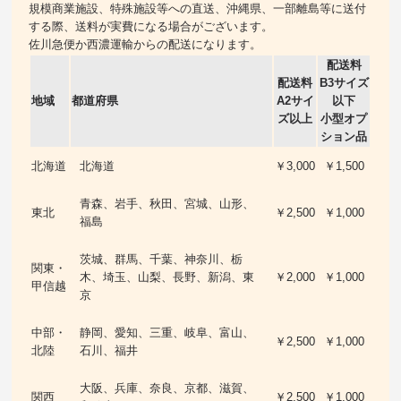
規模商業施設、特殊施設等への直送、沖縄県、一部離島等に送付
する際、送料が実費になる場合がございます。
佐川急便か西濃運輸からの配送になります。
配送料
配送料
B3サイズ
地域
都道府県
A2サイ
以下
ズ以上
小型オプ
ション品
北海道
北海道
￥3,000
￥1,500
青森、岩手、秋田、宮城、山形、
東北
￥2,500
￥1,000
福島
茨城、群馬、千葉、神奈川、栃
関東・
木、埼玉、山梨、長野、新潟、東
￥2,000
￥1,000
甲信越
京
中部・
静岡、愛知、三重、岐阜、富山、
￥2,500
￥1,000
北陸
石川、福井
大阪、兵庫、奈良、京都、滋賀、
関西
￥2,500
￥1,000