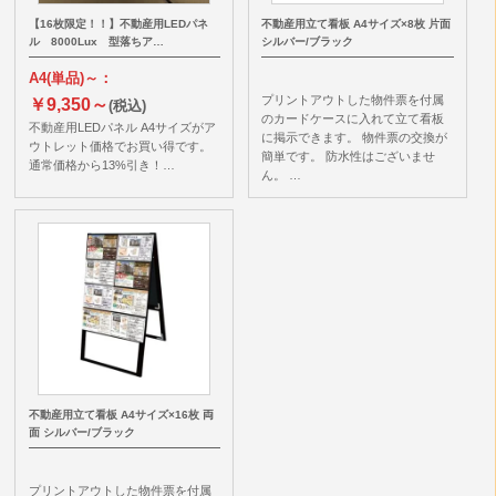
【16枚限定！！】不動産用LEDパネ
不動産用立て看板 A4サイズ×8枚 片面
ル 8000Lux 型落ちア…
シルバー/ブラック
A4(単品)～：
プリントアウトした物件票を付属
￥9,350～
(税込)
のカードケースに入れて立て看板
不動産用LEDパネル A4サイズがア
に掲示できます。 物件票の交換が
ウトレット価格でお買い得です。
簡単です。 防水性はございませ
通常価格から13%引き！…
ん。 …
不動産用立て看板 A4サイズ×16枚 両
面 シルバー/ブラック
プリントアウトした物件票を付属