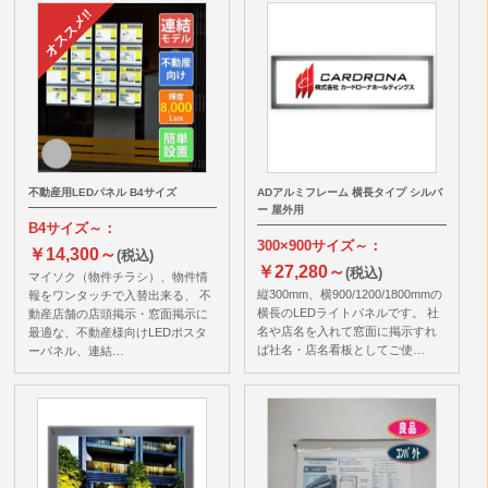
不動産用LEDパネル B4サイズ
ADアルミフレーム 横長タイプ シルバ
ー 屋外用
B4サイズ～：
300×900サイズ～：
￥14,300～
(税込)
￥27,280～
(税込)
マイソク（物件チラシ）、物件情
縦300mm、横900/1200/1800mmの
報をワンタッチで入替出来る、 不
横長のLEDライトパネルです。 社
動産店舗の店頭掲示・窓面掲示に
名や店名を入れて窓面に掲示すれ
最適な、不動産様向けLEDポスタ
ば社名・店名看板としてご使…
ーパネル、連結…