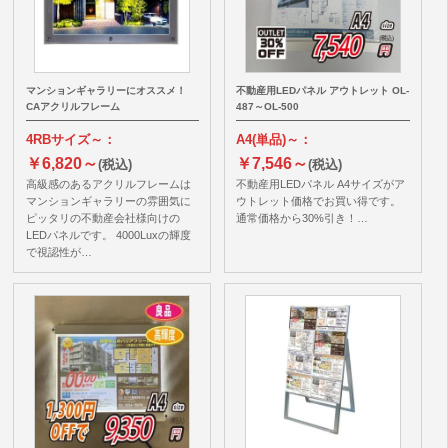
マンションギャラリーにオススメ！
不動産用LEDパネル アウトレット OL-
CAアクリルフレーム
487～OL-500
4RBサイズ～：
A4(単品)～：
￥6,820～
￥7,546～
(税込)
(税込)
高級感のあるアクリルフレームは
不動産用LEDパネル A4サイズがア
マンションギャラリーの雰囲気に
ウトレット価格でお買い得です。
ピッタリの不動産会社様向けの
通常価格から30%引き！…
LEDパネルです。 4000Luxの輝度
で視認性が…