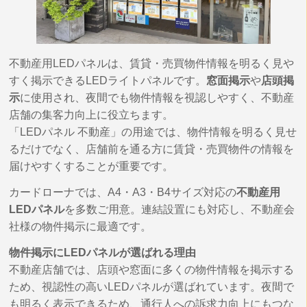
不動産用LEDパネルは、賃貸・売買物件情報を明るく見や
すく掲示できるLEDライトパネルです。
窓面掲示
や
店頭掲
示
に使用され、夜間でも物件情報を視認しやすく、不動産
店舗の集客力向上に役立ちます。
「LEDパネル 不動産」の用途では、物件情報を明るく見せ
るだけでなく、店舗前を通る方に賃貸・売買物件の情報を
届けやすくすることが重要です。
カードローナでは、A4・A3・B4サイズ対応の
不動産用
LEDパネル
を多数ご用意。連結設置にも対応し、不動産会
社様の物件掲示に最適です。
物件掲示にLEDパネルが選ばれる理由
不動産店舗では、店頭や窓面に多くの物件情報を掲示する
ため、視認性の高いLEDパネルが選ばれています。夜間で
も明るく表示できるため、通行人への訴求力向上にもつな