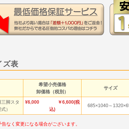
イズ表
希望小売価格
サイズ
卸価格（税別）
用三脚スタ
6,000 ￥6,600(税
685×1040～1320×6
畳式）
込)
予告なく変更になる場合がございます。