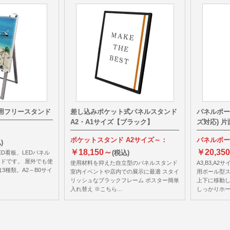
ル用フリースタンド
差し込みポケット式パネルスタンド
パネルポー
A2・A1サイズ【ブラック】
ズ対応) 
ポケットスタンド A2サイズ～：
パネルポー
)
￥18,150～
￥20,35
(税込)
ED看板、LEDパネル
ドです。 屋外でも使
使用材料を抑えた自立型のパネルスタンド
A3,B3,A
3種類。A2～B0サイ
室内イベントや店内での展示に最適 スタイ
用ポール型ス
リッシュなブラックフレーム ポスター簡単
上下に移動し
入れ替え ※こちら…
しっかりホ