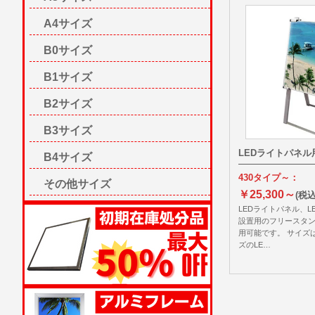
A4サイズ
B0サイズ
B1サイズ
B2サイズ
B3サイズ
LEDライトパネ
B4サイズ
430タイプ～：
その他サイズ
￥25,300～
(税込
LEDライトパネル、L
設置用のフリースタン
用可能です。 サイズは
ズのLE…