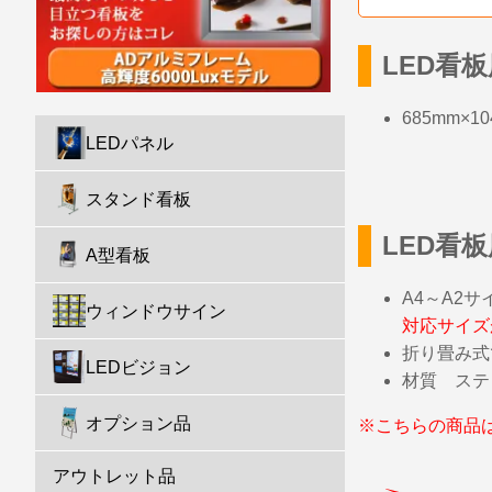
LED看
685mm×1
LEDパネル
スタンド看板
LED看
A型看板
A4～A2
ウィンドウサイン
対応サイズ
折り畳み式
LEDビジョン
材質 ステ
オプション品
※こちらの商品
アウトレット品