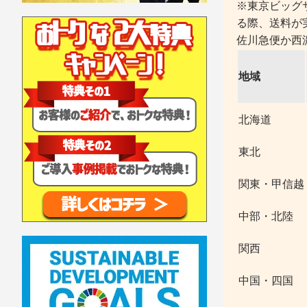
※東京ビッグ
る際、送料が
佐川急便か西
地域
北海道
東北
関東・甲信越
中部・北陸
関西
中国・四国