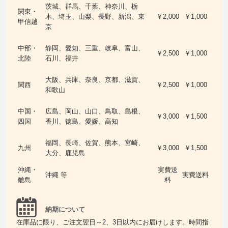
茨城、群馬、千葉、神奈川、栃
関東・
木、埼玉、山梨、長野、新潟、東
￥2,000
￥1,000
甲信越
京
中部・
静岡、愛知、三重、岐阜、富山、
￥2,500
￥1,000
北陸
石川、福井
大阪、兵庫、奈良、京都、滋賀、
関西
￥2,500
￥1,000
和歌山
中国・
広島、岡山、山口、鳥取、島根、
￥3,000
￥1,500
四国
香川、徳島、愛媛、高知
福岡、長崎、佐賀、熊本、宮崎、
九州
￥3,000
￥1,500
大分、鹿児島
沖縄・
実費送
沖縄 等
実費送料
離島
料
納期について
在庫品に限り、ご注文翌日～2、3日以内にお届けします。時間指