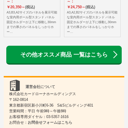
～：
～：
￥20,350～
(税込)
￥24,750～
(税込)
A3,B3,A2サイズのパネルを展示可能
A3,A2,B2サイズのパネルを展示可能
な室内用ポール型スタンド パネル
な室内用ポール型スタンド パネル
固定ホルダーが上下に移動し30mm
固定ホルダーが上下に移動し30mm
までの厚さのパネルをしっかりホ
までの厚さのパネルをしっかりホ
ー…
ー…
その他オススメ商品 一覧はこちら
運営会社について
株式会社カードローナホールディングス
〒162-0814
東京都新宿区新小川町6-36 S&Sビルディング401
営業時間：平日 午前9時～午後8時
お客様専用ダイヤル：03-5357-1616
お問合せ：
お問合せフォームはこちら