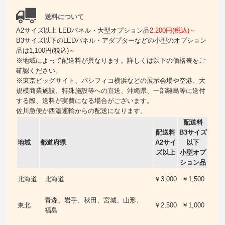
送料について
A2サイズ以上 LEDパネル・大型オプション品
2,200円(税込)～
B3サイズ以下のLEDパネル・アダプターなどの小型のオプション
品は1,100円(税込)～
※地域によって配送料が異なります。詳しくは以下の価格表をご
確認ください。
※東京ビッグサイト、パシフィコ横浜などの展示会場や空港、大
規模商業施設、特殊施設等への直送、沖縄県、一部離島等に送付
する際、送料が実費になる場合がございます。
佐川急便か西濃運輸からの配送になります。
配送料
配送料
B3サイズ
地域
都道府県
A2サイ
以下
ズ以上
小型オプ
ション品
北海道
北海道
￥3,000
￥1,500
青森、岩手、秋田、宮城、山形、
東北
￥2,500
￥1,000
福島