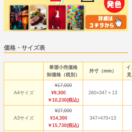
価格・サイズ表
希望小売価格
イ
外寸（mm）
卸価格（税別）
見
17,000
A4サイズ
9,300
260×347 × 13
￥10,230(税込)
27,000
A3サイズ
14,300
347×470×13
￥15,730(税込)