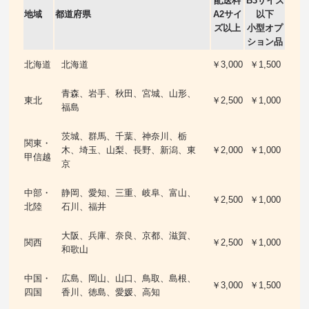
配送料
B3サイズ
地域
都道府県
A2サイ
以下
ズ以上
小型オプ
ション品
北海道
北海道
￥3,000
￥1,500
青森、岩手、秋田、宮城、山形、
東北
￥2,500
￥1,000
福島
茨城、群馬、千葉、神奈川、栃
関東・
木、埼玉、山梨、長野、新潟、東
￥2,000
￥1,000
甲信越
京
中部・
静岡、愛知、三重、岐阜、富山、
￥2,500
￥1,000
北陸
石川、福井
大阪、兵庫、奈良、京都、滋賀、
関西
￥2,500
￥1,000
和歌山
中国・
広島、岡山、山口、鳥取、島根、
￥3,000
￥1,500
四国
香川、徳島、愛媛、高知