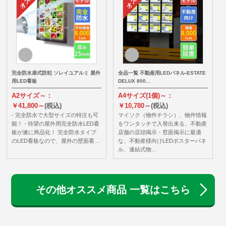
完全防水扉式防犯 ソレイユアルミ 屋外
全品一覧 不動産用LEDパネル-ESTATE
用LED看板
DELUX 800…
A2サイズ～：
A4サイズ(1個)～：
￥41,800～
(税込)
￥10,780～
(税込)
- 完全防水で大型サイズの特注も可
マイソク（物件チラシ）、物件情報
能！ - 待望の屋外用完全防水LED看
をワンタッチで入替出来る、不動産
板が遂に商品化！ 完全防水タイプ
店舗の店頭掲示・窓面掲示に最適
のLED看板なので、屋外の壁面看…
な、不動産様向けLEDポスターパネ
ル、連結式物…
その他オススメ商品 一覧はこちら