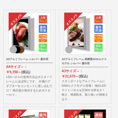
ADアルミフレーム シルバー 屋外用
ADアルミフレーム 高輝度6000ルクス
モデル シルバー 屋外用
A4サイズ～：
A3サイズ～：
￥9,350～
(税込)
￥21,670～
(税込)
LEDパネルの使用方法はポスターフ
スタンダードなアルミフレームに
レームとほぼ同じです。 付属のア
6000ルクスモデル登場！ 他社LED
ダプターをコンセントに差し込むだ
ライトパネルを圧倒する明るさ！
け！ 掲示面が発光するためポスタ
軽さ、簡易防水、取り扱いの簡単さ
ーやフ…
はそ…