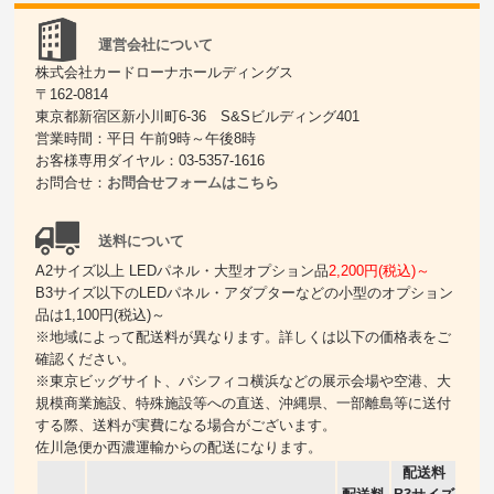
運営会社について
株式会社カードローナホールディングス
〒162-0814
東京都新宿区新小川町6-36 S&Sビルディング401
営業時間：平日 午前9時～午後8時
お客様専用ダイヤル：03-5357-1616
お問合せ：
お問合せフォームはこちら
送料について
A2サイズ以上 LEDパネル・大型オプション品
2,200円(税込)～
B3サイズ以下のLEDパネル・アダプターなどの小型のオプション
品は1,100円(税込)～
※地域によって配送料が異なります。詳しくは以下の価格表をご
確認ください。
※東京ビッグサイト、パシフィコ横浜などの展示会場や空港、大
規模商業施設、特殊施設等への直送、沖縄県、一部離島等に送付
する際、送料が実費になる場合がございます。
佐川急便か西濃運輸からの配送になります。
配送料