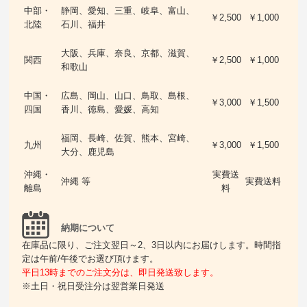
中部・
静岡、愛知、三重、岐阜、富山、
￥2,500
￥1,000
北陸
石川、福井
大阪、兵庫、奈良、京都、滋賀、
関西
￥2,500
￥1,000
和歌山
中国・
広島、岡山、山口、鳥取、島根、
￥3,000
￥1,500
四国
香川、徳島、愛媛、高知
福岡、長崎、佐賀、熊本、宮崎、
九州
￥3,000
￥1,500
大分、鹿児島
沖縄・
実費送
沖縄 等
実費送料
離島
料
納期について
在庫品に限り、ご注文翌日～2、3日以内にお届けします。時間指
定は午前/午後でお選び頂けます。
平日13時までのご注文分は、即日発送致します。
※土日・祝日受注分は翌営業日発送