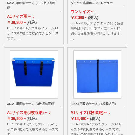
CA-A1用収納ケース（1～2枚収納可
ダイヤル式調光コントローラー
能）
ワンサイズ～：
A1サイズ用～：
￥2,398～
(税込)
￥30,800～
(税込)
LEDパネルとアダプターの間に受信
LEDパネルCAアクリルフレームA1
機をはさむだけですぐに利用可能。
サイズを2枚まで収納できるケース
細かな光量調整が可能となります。
です。 …
…
AD-A1用収納ケース（3枚収納可能）
AD-A1用収納ケース（1枚収納用）
A1サイズ用(3枚収納)～：
A1サイズ(1枚収納)～：
￥30,800～
(税込)
￥18,480～
(税込)
LEDパネルADアルミフレームA1サ
LEDパネルADアルミフレームA1サ
イズを3枚まで収納できるケースで
イズを1枚収納できるケースです。
す。 …
会場への配送時に役立つのはもちろ