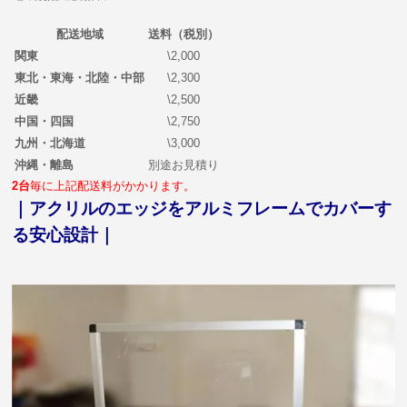
配送地域
送料（税別）
関東
\2,000
東北・東海・北陸・中部
\2,300
近畿
\2,500
中国・四国
\2,750
九州・北海道
\3,000
沖縄・離島
別途お見積り
2台
毎に上記配送料がかかります。
｜アクリルのエッジをアルミフレームでカバーす
る安心設計｜