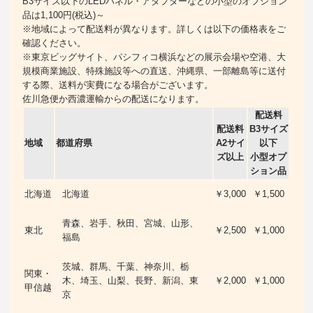
B3サイズ以下のLEDパネル・アダプターなどの小型のオプション
品は1,100円(税込)～
※地域によって配送料が異なります。詳しくは以下の価格表をご
確認ください。
※東京ビッグサイト、パシフィコ横浜などの展示会場や空港、大
規模商業施設、特殊施設等への直送、沖縄県、一部離島等に送付
する際、送料が実費になる場合がございます。
佐川急便か西濃運輸からの配送になります。
配送料
配送料
B3サイズ
地域
都道府県
A2サイ
以下
ズ以上
小型オプ
ション品
北海道
北海道
￥3,000
￥1,500
青森、岩手、秋田、宮城、山形、
東北
￥2,500
￥1,000
福島
茨城、群馬、千葉、神奈川、栃
関東・
木、埼玉、山梨、長野、新潟、東
￥2,000
￥1,000
甲信越
京