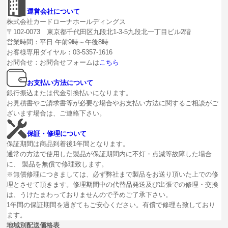
運営会社について
株式会社カードローナホールディングス
〒102-0073 東京都千代田区九段北1-3-5九段北一丁目ビル2階
営業時間：平日 午前9時～午後8時
お客様専用ダイヤル：03-5357-1616
お問合せ：お問合せフォームは
こちら
お支払い方法について
銀行振込または代金引換払いになります。
お見積書やご請求書等が必要な場合やお支払い方法に関するご相談がご
ざいます場合は、ご連絡下さい。
保証・修理について
保証期間は商品到着後1年間となります。
通常の方法で使用した製品が保証期間内に不灯・点滅等故障した場合
に、 製品を無償で修理致します。
※無償修理につきましては、必ず弊社まで製品をお送り頂いた上での修
理とさせて頂きます。修理期間中の代替品発送及び出張での修理・交換
は、うけたまわっておりませんので予めご了承下さい。
1年間の保証期間を過ぎてもご安心ください。有償で修理も致しており
ます。
地域別配送価格表