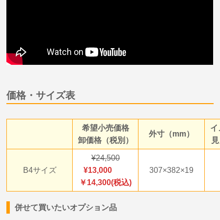
価格・サイズ表
希望小売価格
イ
外寸（mm）
卸価格（税別）
見
24,500
B4サイズ
13,000
307×382×19
￥14,300(税込)
併せて買いたいオプション品