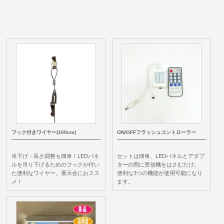
フック付きワイヤー(100cm)
ON/OFFフラッシュコントローラー
吊下げ・長さ調整も簡単！LEDパネ
セットは簡単、LEDパネルとアダプ
ルを吊り下げるためのフックが付い
ターの間に受信機をはさむだけ。
た便利なワイヤー。展示会におスス
便利な3つの機能が使用可能になり
メ！
ます。