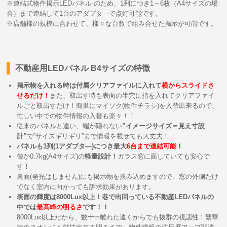
※連結式物件掲示LEDパネル のため、1列につき1～6枚（A4サイズの場
合）まで連結して1台のアダプタ―で点灯可能です。
※店舗様の規模に合わせて、様々な台数で組み合せた掲示が可能です。
不動産用LEDパネル B4サイズの特徴
掲示物を入れる時は付属クリアファイルに入れて
横からスライドさ
せるだけ！
また、取出す時も表面の半穴に指を入れてクリアファイ
ルごと取出すだけ！簡単にマイソク(物件チラシ)を入替出来るので、
忙しい中での物件情報の入替も楽々！！
従来のパネルと違い、端が隠れない
”イメージサイズ＝見え寸設
計”
で”サイズギリギリ”まで情報を載せても大丈夫！
パネルも1列(1アダプタ―)につき最大
6台まで連結可能！
僅か0.7kg(A4サイズ)の
軽量設計！
ガラス窓に面していても安心で
す！
裏面(発光はしません)にも掲示物を挟み込めますので、窓の外側だけ
でなく室内に向かっても訴求効果があります。
表面の輝度は8000Lux以上！巷で出回っている不動産LEDパネルの
中では
最高峰の明るさ
です！！
8000Lux以上だから、数十m離れた遠くからでも抜群の視認性！繁華