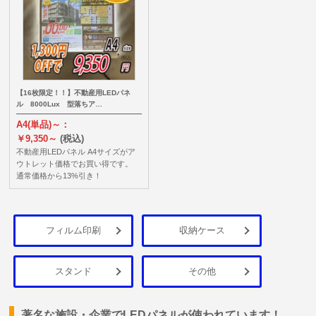
【16枚限定！！】不動産用LEDパネ
ル 8000Lux 型落ちア…
A4(単品)～：
￥9,350～
(税込)
不動産用LEDパネル A4サイズがア
ウトレット価格でお買い得です。
通常価格から13%引き！
フィルム印刷
収納ケース
スタンド
その他
著名な施設・企業でLEDパネルが使われています！