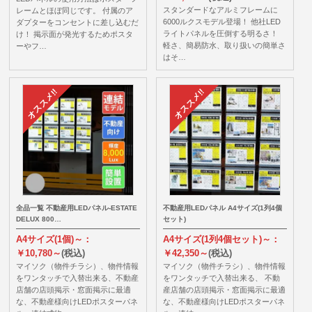
スタンダードなアルミフレームに
レームとほぼ同じです。 付属のア
6000ルクスモデル登場！ 他社LED
ダプターをコンセントに差し込むだ
ライトパネルを圧倒する明るさ！
け！ 掲示面が発光するためポスタ
軽さ、簡易防水、取り扱いの簡単さ
ーやフ…
はそ…
全品一覧 不動産用LEDパネル-ESTATE
不動産用LEDパネル A4サイズ(1列4個
DELUX 800…
セット)
A4サイズ(1個)～：
A4サイズ(1列4個セット)～：
￥10,780～
(税込)
￥42,350～
(税込)
マイソク（物件チラシ）、物件情報
マイソク（物件チラシ）、物件情報
をワンタッチで入替出来る、不動産
をワンタッチで入替出来る、 不動
店舗の店頭掲示・窓面掲示に最適
産店舗の店頭掲示・窓面掲示に最適
な、不動産様向けLEDポスターパネ
な、不動産様向けLEDポスターパネ