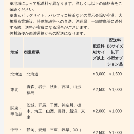
※地域によって配送料が異なります。詳しくは以下の価格表をご
確認ください。
※東京ビッグサイト、パシフィコ横浜などの展示会場や空港、大
規模商業施設、特殊施設等への直送、沖縄県、一部離島等に送付
する際、送料が実費になる場合がございます。
佐川急便か西濃運輸からの配送になります。
配送料
配送料
B3サイズ
地域
都道府県
A2サイ
以下
ズ以上
小型オプ
ション品
北海道
北海道
￥3,000
￥1,500
青森、岩手、秋田、宮城、山形、
東北
￥2,500
￥1,000
福島
茨城、群馬、千葉、神奈川、栃
関東・
木、埼玉、山梨、長野、新潟、東
￥2,000
￥1,000
甲信越
京
中部・
静岡、愛知、三重、岐阜、富山、
￥2,500
￥1,000