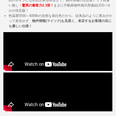
街のネオンにも対抗出来る明るさで、物件情報の注目度アップ間違
い無し！
驚異の集客力2.3倍！
まさに不動産物件掲示用連結LEDパネ
ルの決定版！
色温度5500～6000kの自然な昼白色だから、従来品のように青みがか
って発光せず、
物件情報(マイソク)も見易く、来店するお客様の目に
も優しい仕様！