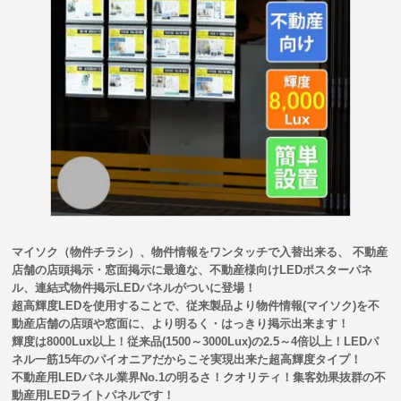
マイソク（物件チラシ）、物件情報をワンタッチで入替出来る、 不動産
店舗の店頭掲示・窓面掲示に最適な、不動産様向けLEDポスターパネ
ル、連結式物件掲示LEDパネルがついに登場！
超高輝度LEDを使用することで、従来製品より物件情報(マイソク)を不
動産店舗の店頭や窓面に、より明るく・はっきり掲示出来ます！
輝度は8000Lux以上！従来品(1500～3000Lux)の2.5～4倍以上！LEDパ
ネル一筋15年のパイオニアだからこそ実現出来た超高輝度タイプ！
不動産用LEDパネル業界No.1の明るさ！クオリティ！集客効果抜群の不
動産用LEDライトパネルです！