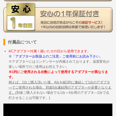
付属品について
ACアダプター付属！届いたその日から使用できます。
※「アダプターお取扱上のご注意」ご使用前にお読み下さい。
※アダプターにはコンデンサーが内蔵されております。温度変化が
著しい場所でのご使用はお控え下さい。
※1列にご使用される台数によって使用するアダプターが異なりま
す。
例えば、1台ご購入頂いた後、4台を縦1列に連結して1台のアダプタ
―でご使用される場合、別途5台連結用のアダプタ―が必要となりま
す。
(別途ご購入されない場合でも1台＋4台用のアダプタ―2台で点
灯させることは可能です。)