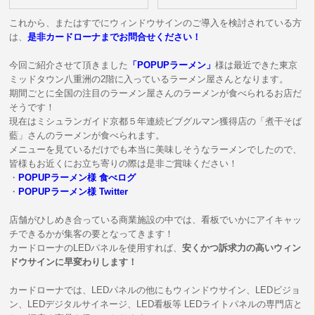
これから、またはすでにウィンドウサインのご導入を検討されている方
は、
是非カードローナまでお問合せください！
今回ご紹介させて頂きました
「POPUPラーメン」
様は最近できた東京
ミッドタウン八重洲の2階に入っているラーメン屋さんとなります。
期間ごとに全国の注目のラーメン屋さんのラーメンが食べられるお店だ
そうです！
現在はミシュランガイド京都５年連続ビブグルマン獲得店の「煮干そば
藍」さんのラーメンが食べられます。
メニューを見ているだけでも本当に美味しそうなラーメンでしたので、
皆様もお近くにお立ち寄りの際は是非ご賞味ください！
・
POPUPラーメン様 食べログ
・
POPUPラーメン様 Twitter
店舗がひしめき合っている商業施設の中では、看板でいかにアイキャッ
チできるかが集客の要となってきます！
カードローナのLEDパネルを使用すれば、
安くかつ訴求力の高いウィン
ドウサインに早変わりします！
カードローナでは、LEDパネルの他にもウィンドウサイン、LEDビジョ
ン、LEDデジタルサイネージ、LED看板等 LEDライトパネルの専門店と