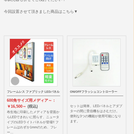
今回設置させて頂きました商品はこちら▼
フレームレス ファブリック LEDパネル
ON/OFFフラッシュコントローラー
600角サイズ用メディア～：
￥16,500～
(税込)
セットは簡単、LEDパネルとアダプ
ターの間に受信機をはさむだけ。
布生地に印刷したメディアを背面か
便利な3つの機能が使用可能になり
らLEDできれいに照らす、ニュータ
ます。
イプのLEDライトパネルが登場!! フ
レームはわずか1mmのため、フレ
ー…