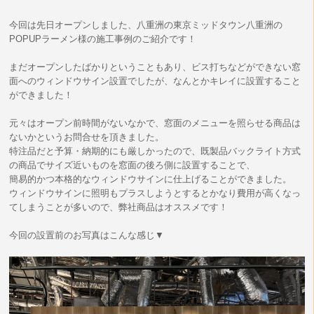
今回は先日オープンしました、八重洲の東京ミッドタウン八重洲の
POPUPラーメン様の施工事例のご紹介です！
まだオープンしたばかりということもあり、ビス打ちなどができない窓
面へのウィンドウサイン設置でしたが、なんとかキレイに設置すること
ができました！
元々はオープン前時間がないなかで、窓面のメニューを照らせる商品は
ないかというお問合せを頂きました。
特注品だと予算・納期的にも厳しかったので、既製品バックライト方式
の商品でサイズ近いものを窓面の後ろ側に設置することで、
簡易的かつ本格的なウィンドウサインに仕上げることができました。
ウィンドウサインに照明もプラスしようとするとかなり費用が高くなっ
てしまうことが多いので、弊社商品はオススメです！
今回の設置前のお写真はこんな感じ▼