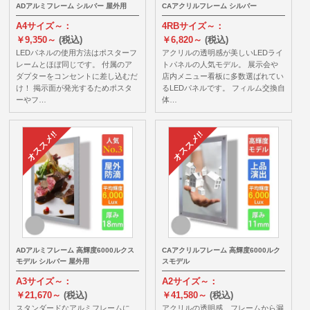
ADアルミフレーム シルバー 屋外用
CAアクリルフレーム シルバー
A4サイズ～：
4RBサイズ～：
￥9,350～
(税込)
￥6,820～
(税込)
LEDパネルの使用方法はポスターフ
アクリルの透明感が美しいLEDライ
レームとほぼ同じです。 付属のア
トパネルの人気モデル。 展示会や
ダプターをコンセントに差し込むだ
店内メニュー看板に多数選ばれてい
け！ 掲示面が発光するためポスタ
るLEDパネルです。 フィルム交換自
ーやフ…
体…
ADアルミフレーム 高輝度6000ルクス
CAアクリルフレーム 高輝度6000ルク
モデル シルバー 屋外用
スモデル
A3サイズ～：
A2サイズ～：
￥21,670～
(税込)
￥41,580～
(税込)
スタンダードなアルミフレームに
アクリルの透明感、フレームから漏