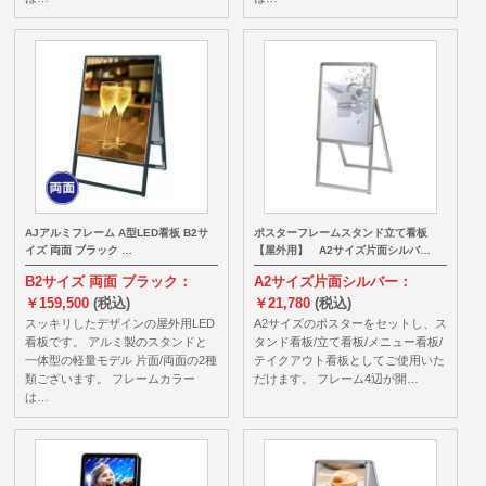
AJアルミフレーム A型LED看板 B2サ
ポスターフレームスタンド立て看板
イズ 両面 ブラック …
【屋外用】 A2サイズ片面シルバ…
B2サイズ 両面 ブラック：
A2サイズ片面シルバー：
￥159,500
(税込)
￥21,780
(税込)
スッキリしたデザインの屋外用LED
A2サイズのポスターをセットし、ス
看板です。 アルミ製のスタンドと
タンド看板/立て看板/メニュー看板/
一体型の軽量モデル 片面/両面の2種
テイクアウト看板としてご使用いた
類ございます。 フレームカラー
だけます。 フレーム4辺が開…
は…