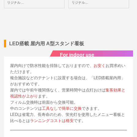
リジナル…
リジナル…
LED搭載 屋内用 A型スタンド看板
For indoor use
屋内向けで防水性能を排除しておりますので、
お安く
お買求めい
ただけます。
複合施設などのテナントに設置する場合は、「LED搭載屋内用」
がおすすめです。
屋内では午前午後関係なく、営業時間中は点灯おけば
集客効果と
視認性が上がり
ます。
フィルム交換時は前面から交換可能。
中のコンテンツは
工具なしで簡単に交換
できます。
LEDは省電力、長寿命のため、蛍光灯を使用したメニュー看板と
比べるとは
ランニングコストは格安
です。