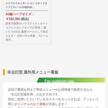
シリウスイルミネーション スタンドタ
イプ (フレーム13色RGB…
A1縦ハーフサイズ：
￥102,300
(税込)
訴求力抜群のシリウスイルミネーシ
ョンにスタンドタイプが登場！ 届
いたその日に集客ツールとして役立
ちます！ LEDパネル本体、フレーム
両方…
非点灯型 屋外用メニュー看板
For outdoor use
店頭で費用を抑えて季節メニューやお得情報で集客するなら、
「非点灯型屋外用」がおすすめです。
現在ご使用いただいているポスターをセットすれば、アッという
間に
オリジナルの立て看板
が完成します！