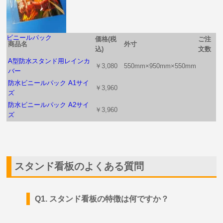
ビニールパック
価格(税
ご注
商品名
外寸
込)
文数
A型防水スタンド用レインカ
￥3,080
550mm×950mm×550mm
バー
防水ビニールパック A1サイ
￥3,960
ズ
防水ビニールパック A2サイ
￥3,960
ズ
スタンド看板のよくある質問
Q1. スタンド看板の特徴は何ですか？