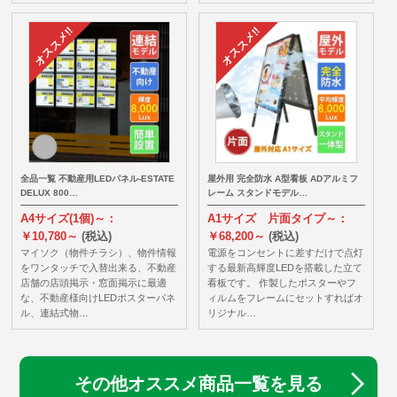
全品一覧 不動産用LEDパネル-ESTATE
屋外用 完全防水 A型看板 ADアルミフ
DELUX 800…
レーム スタンドモデル…
A4サイズ(1個)～：
A1サイズ 片面タイプ～：
￥10,780～
(税込)
￥68,200～
(税込)
マイソク（物件チラシ）、物件情報
電源をコンセントに差すだけで点灯
をワンタッチで入替出来る、不動産
する最新高輝度LEDを搭載した立て
店舗の店頭掲示・窓面掲示に最適
看板です。 作製したポスターやフ
な、不動産様向けLEDポスターパネ
ィルムをフレームにセットすればオ
ル、連結式物…
リジナル…
その他オススメ商品一覧を見る