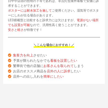
日中や店頭の照明の下等であれば、非点灯型屋外看板で安価に訴
求することができます。
ポスターには耐水加工を施して
ご使用ください。湿気等でポスタ
ーにしわが出る場合があります。
LED搭載型と比較すると訴求力には欠けますが、
電源がない場所
でも設置が可能
なので、汎用性高く使うことができます。
安さ
と
軽さ
が特徴です！
＼こんな場合におすすめ！／
集客力を向上
させたい
予算が限られたなかでも
看板を設置したい
繁華街で他の店舗に
お客さんを取られて
しまう
お店のオススメ商品を
店外の人に訴求
したい
店外への出し入れを
簡単にしたい