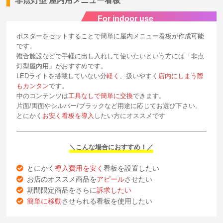
非点灯型 屋内用メニュー看板
For indoor use
ポスターをセットすることで簡単に屋内メニュー看板が作成可能
です。
複合施設などで手軽に出し入れして使いたいという方には「非点
灯型屋内用」がおすすめです。
LEDライトを搭載していない分
軽く
、扱いやすく
店内にしまう際
もカンタン
です。
中のコンテンツは
工具なしで簡単に交換
できます。
片面/両面やシルバー/ブラックなど用途に応じてお選び下さい。
とにかく
お安く看板を導入
したい方にオススメです
＼こんな場合におすすめ！／
とにかく
導入費用を安く
看板を設置したい
お店のオススメ商品を
アピール
させたい
期間限定商品をさらに
訴求したい
簡単に移動
させられる看板を使用したい