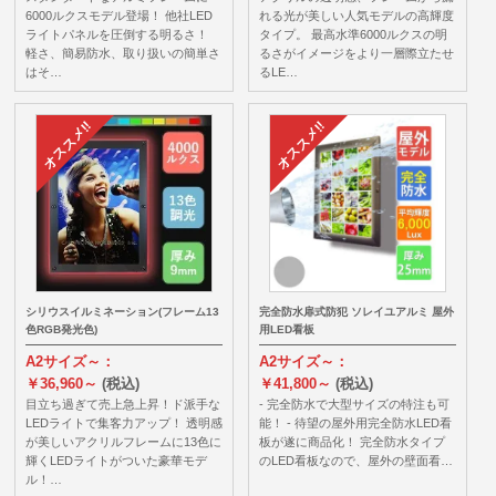
6000ルクスモデル登場！ 他社LED
れる光が美しい人気モデルの高輝度
ライトパネルを圧倒する明るさ！
タイプ。 最高水準6000ルクスの明
軽さ、簡易防水、取り扱いの簡単さ
るさがイメージをより一層際立たせ
はそ…
るLE…
シリウスイルミネーション(フレーム13
完全防水扉式防犯 ソレイユアルミ 屋外
色RGB発光色)
用LED看板
A2サイズ～：
A2サイズ～：
￥36,960～
(税込)
￥41,800～
(税込)
目立ち過ぎて売上急上昇！ド派手な
- 完全防水で大型サイズの特注も可
LEDライトで集客力アップ！ 透明感
能！ - 待望の屋外用完全防水LED看
が美しいアクリルフレームに13色に
板が遂に商品化！ 完全防水タイプ
輝くLEDライトがついた豪華モデ
のLED看板なので、屋外の壁面看…
ル！…