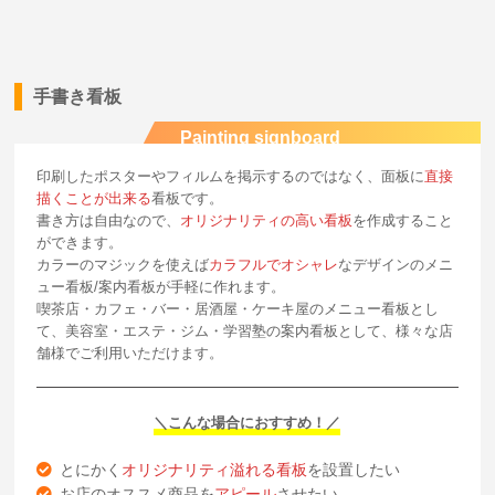
手書き看板
Painting signboard
印刷したポスターやフィルムを掲示するのではなく、面板に
直接
描くことが出来る
看板です。
書き方は自由なので、
オリジナリティの高い看板
を作成すること
ができます。
カラーのマジックを使えば
カラフルでオシャレ
なデザインのメニ
ュー看板/案内看板が手軽に作れます。
喫茶店・カフェ・バー・居酒屋・ケーキ屋のメニュー看板とし
て、美容室・エステ・ジム・学習塾の案内看板として、様々な店
舗様でご利用いただけます。
＼こんな場合におすすめ！／
とにかく
オリジナリティ溢れる看板
を設置したい
お店のオススメ商品を
アピール
させたい