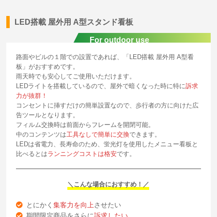
LED搭載 屋外用 A型スタンド看板
For outdoor use
路面やビルの１階での設置であれば、「LED搭載 屋外用 A型看
板」がおすすめです。
雨天時でも安心してご使用いただけます。
LEDライトを搭載しているので、屋外で暗くなった時に特に
訴求
力が抜群！
コンセントに挿すだけの簡単設置なので、歩行者の方に向けた広
告ツールとなります。
フィルム交換時は前面からフレームを開閉可能。
中のコンテンツは
工具なしで簡単に交換
できます。
LEDは省電力、長寿命のため、蛍光灯を使用したメニュー看板と
比べるとは
ランニングコストは格安
です。
＼こんな場合におすすめ！／
とにかく
集客力を向上
させたい
期間限定商品をさらに
訴求したい