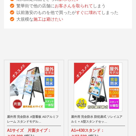
繁華街で他の店舗に
お客さんを取られて
しまう
以前激安のものを他で買ったが
すぐに壊れて
しまった
大規模な
施工は避けたい
屋外用 完全防水 A型看板 ADアルミフ
屋外用 完全防水 防犯扉式 ソレイユア
レーム スタンドモデル…
ルミ + A型スタンドセッ…
A1サイズ 片面タイプ：
A1+430スタンド：