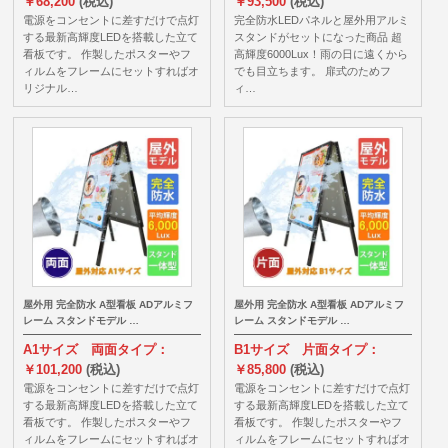
￥68,200
(税込)
￥93,500
(税込)
電源をコンセントに差すだけで点灯
完全防水LEDパネルと屋外用アルミ
する最新高輝度LEDを搭載した立て
スタンドがセットになった商品 超
看板です。 作製したポスターやフ
高輝度6000Lux！雨の日に遠くから
ィルムをフレームにセットすればオ
でも目立ちます。 扉式のためフ
リジナル…
ィ…
屋外用 完全防水 A型看板 ADアルミフ
屋外用 完全防水 A型看板 ADアルミフ
レーム スタンドモデル …
レーム スタンドモデル …
A1サイズ 両面タイプ：
B1サイズ 片面タイプ：
￥101,200
(税込)
￥85,800
(税込)
電源をコンセントに差すだけで点灯
電源をコンセントに差すだけで点灯
する最新高輝度LEDを搭載した立て
する最新高輝度LEDを搭載した立て
看板です。 作製したポスターやフ
看板です。 作製したポスターやフ
ィルムをフレームにセットすればオ
ィルムをフレームにセットすればオ