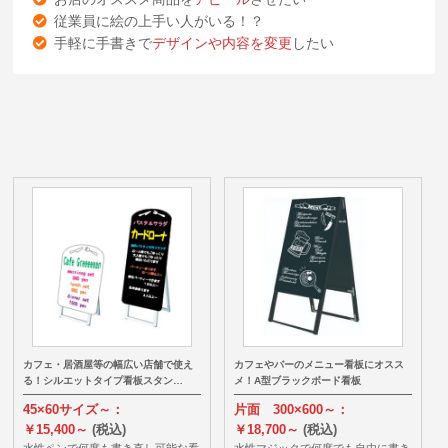
従業員に絵の上手い人がいる！？
手軽に手書きで
デザインや内容を変更
したい
カフェ・居酒屋等の幅広い店舗で使え
カフェやバーのメニュー看板にオスス
る！シルエットタイプ看板スタン…
メ！A型ブラックボード看板
45×60サイズ～：
片面 300×600～：
￥15,400～
(税込)
￥18,700～
(税込)