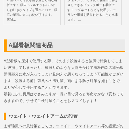
水性ペンで何度も書き直し可能な看
水性マジックで何度でも自由に書き
板です！ 幅広いシルエットの中か
直しできるブラックボード看板で
らお好きなタイプを選べるので、幅
す！ マグネットなどを使用してチ
広い業種の方にお使い頂けます。
ラシや用紙を貼り付けることも出来
店舗…
ます。 …
A型看板関連商品
A型看板を屋外で使用する際、そのまま設置すると強風で転倒してしま
い破損してしまったり、横殴りのような大雨を受けて看板内部の導光板
照明部分に水が入ってしまい見栄えが悪くなってしまう可能性がござい
ます。設置する前に強風への風対策、雨による防水対策を施すことで、
より安心して使用することができます。
最初に少し費用はかさみますが、長い目で見ると寿命がかなり変わって
きますので、併せてご検討頂くことをおススメします！
ウェイト・ウェイトアームの設置
まず強風への風対策としては、ウェイト・ウェイトアーム等の設置がお