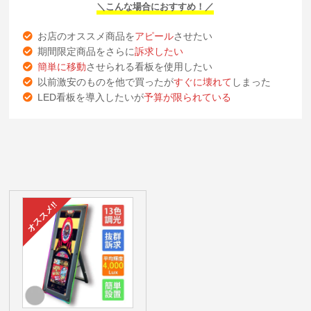
＼こんな場合におすすめ！／
お店のオススメ商品を
アピール
させたい
期間限定商品をさらに
訴求したい
簡単に移動
させられる看板を使用したい
以前激安のものを他で買ったが
すぐに壊れて
しまった
LED看板を導入したいが
予算が限られている