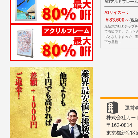
ADアルミフレーム 
A1サイズ～：
￥83,600～
(税込
最新式のLEDチップ
て看板です。 こちら
プとなりますので、
下や屋根…
運営会
株式会社カー
〒162-0814
東京都新宿区新