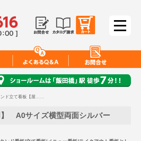
タンド立て看板【屋……
】 A0サイズ横型両面シルバー