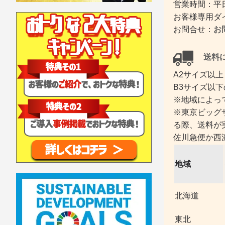
営業時間：平日
お客様専用ダイヤ
お問合せ：
お
送料に
A2サイズ以上
B3サイズ以下
※地域によっ
※東京ビッグ
る際、送料が
佐川急便か西
地域
北海道
東北