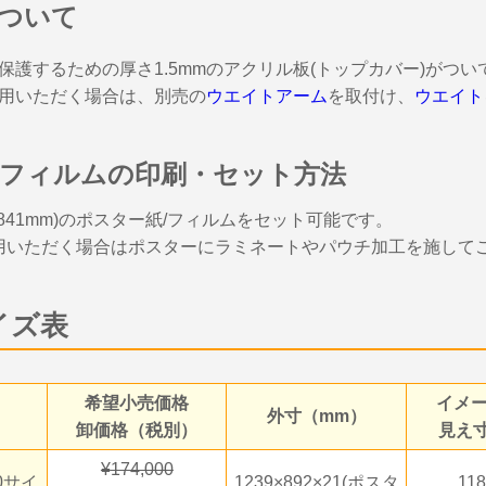
ついて
保護するための厚さ1.5mmのアクリル板(トップカバー)がつ
用いただく場合は、別売の
ウエイトアーム
を取付け、
ウエイト
フィルムの印刷・セット方法
9×841mm)のポスター紙/フィルムをセット可能です。
用いただく場合はポスターにラミネートやパウチ加工を施して
イズ表
希望小売価格
イメ
外寸（mm）
卸価格（税別）
見え
174,000
0サイ
1239×892×21(ポスタ
11