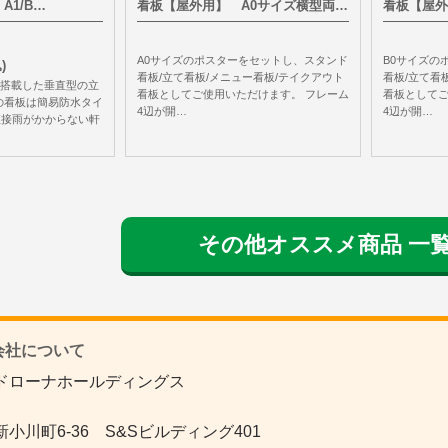
A1/B…
看板【屋外用】 A0サイズ横型両…
看板【屋外
A0サイズのポスターをセットし、スタンド
B0サイズの
)
看板/立て看板/メニュー看板/テイクアウト
看板/立て看
を搭載した垂直型の立
看板としてご使用いただけます。 フレーム
看板としてご
の看板は簡易防水タイ
4辺が開…
4辺が開…
直接雨がかからない軒
その他オススメ商品 一
社について
ドローナホールディングス
小川町6-36 S&Sビルディング401