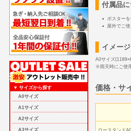
付属品に
ポスターを
屋外でご使
イメージ
A0サイズ(118
※雨天時にご使
価格・サ
▼ サイズから探す
A0サイズ
A1サイズ
A2サイズ
A3サイズ
ロースタンドA