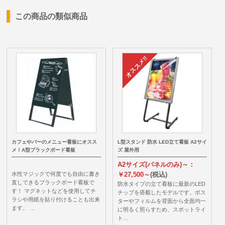
この商品の類似商品
カフェやバーのメニュー看板にオスス
L型スタンド 防水 LED立て看板 A2サイ
メ！A型ブラックボード看板
ズ 屋外用
A2サイズ(パネルのみ)～：
水性マジックで何度でも自由に書き
￥27,500～
(税込)
直しできるブラックボード看板で
防水タイプの立て看板に最新のLED
す！ マグネットなどを使用してチ
チップを搭載したモデルです。ポス
ラシや用紙を貼り付けることも出来
ターやフィルムを背面から全面均一
ます。 …
に明るく照らすため、スポットライ
ト…