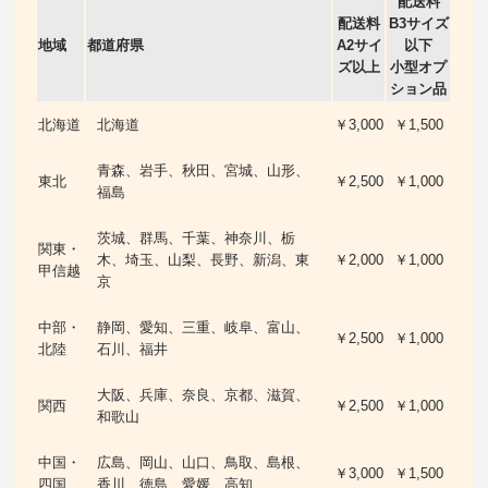
配送料
配送料
B3サイズ
地域
都道府県
A2サイ
以下
ズ以上
小型オプ
ション品
北海道
北海道
￥3,000
￥1,500
青森、岩手、秋田、宮城、山形、
東北
￥2,500
￥1,000
福島
茨城、群馬、千葉、神奈川、栃
関東・
木、埼玉、山梨、長野、新潟、東
￥2,000
￥1,000
甲信越
京
中部・
静岡、愛知、三重、岐阜、富山、
￥2,500
￥1,000
北陸
石川、福井
大阪、兵庫、奈良、京都、滋賀、
関西
￥2,500
￥1,000
和歌山
中国・
広島、岡山、山口、鳥取、島根、
￥3,000
￥1,500
四国
香川、徳島、愛媛、高知