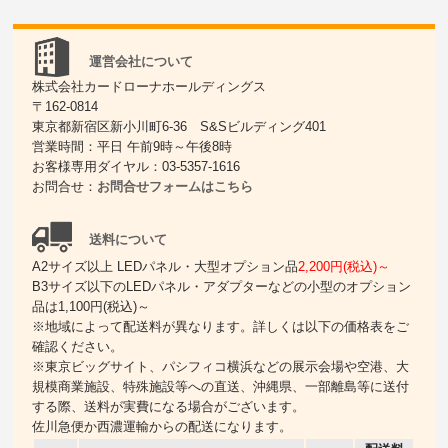
運営会社について
株式会社カードローナホールディングス
〒162-0814
東京都新宿区新小川町6-36 S&Sビルディング401
営業時間：平日 午前9時～午後8時
お客様専用ダイヤル：03-5357-1616
お問合せ：
お問合せフォームはこちら
送料について
A2サイズ以上 LEDパネル・大型オプション品
2,200円(税込)～
B3サイズ以下のLEDパネル・アダプターなどの小型のオプション
品は1,100円(税込)～
※地域によって配送料が異なります。詳しくは以下の価格表をご
確認ください。
※東京ビッグサイト、パシフィコ横浜などの展示会場や空港、大
規模商業施設、特殊施設等への直送、沖縄県、一部離島等に送付
する際、送料が実費になる場合がございます。
佐川急便か西濃運輸からの配送になります。