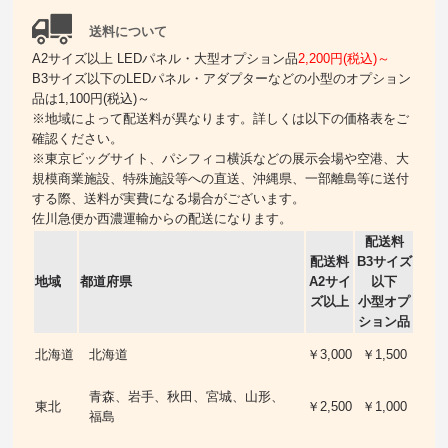
送料について
A2サイズ以上 LEDパネル・大型オプション品
2,200円(税込)～
B3サイズ以下のLEDパネル・アダプターなどの小型のオプション
品は1,100円(税込)～
※地域によって配送料が異なります。詳しくは以下の価格表をご
確認ください。
※東京ビッグサイト、パシフィコ横浜などの展示会場や空港、大
規模商業施設、特殊施設等への直送、沖縄県、一部離島等に送付
する際、送料が実費になる場合がございます。
佐川急便か西濃運輸からの配送になります。
配送料
配送料
B3サイズ
地域
都道府県
A2サイ
以下
ズ以上
小型オプ
ション品
北海道
北海道
￥3,000
￥1,500
青森、岩手、秋田、宮城、山形、
東北
￥2,500
￥1,000
福島