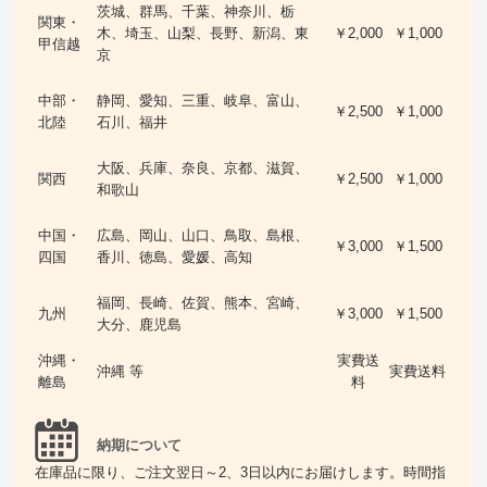
茨城、群馬、千葉、神奈川、栃
関東・
木、埼玉、山梨、長野、新潟、東
￥2,000
￥1,000
甲信越
京
中部・
静岡、愛知、三重、岐阜、富山、
￥2,500
￥1,000
北陸
石川、福井
大阪、兵庫、奈良、京都、滋賀、
関西
￥2,500
￥1,000
和歌山
中国・
広島、岡山、山口、鳥取、島根、
￥3,000
￥1,500
四国
香川、徳島、愛媛、高知
福岡、長崎、佐賀、熊本、宮崎、
九州
￥3,000
￥1,500
大分、鹿児島
沖縄・
実費送
沖縄 等
実費送料
離島
料
納期について
在庫品に限り、ご注文翌日～2、3日以内にお届けします。時間指