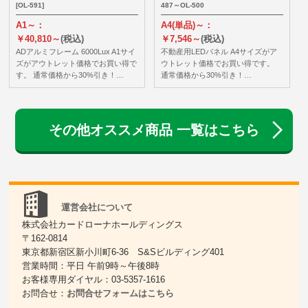
[OL-591]
487～OL-500
A1～：
A4(単品)～：
￥40,810～
(税込)
￥7,546～
(税込)
ADアルミフレーム 6000Lux A1サイ
不動産用LEDパネル A4サイズがア
ズがアウトレット価格でお買い得で
ウトレット価格でお買い得です。
す。 通常価格から30%引き！…
通常価格から30%引き！…
その他オススメ商品 一覧はこちら
運営会社について
株式会社カードローナホールディングス
〒162-0814
東京都新宿区新小川町6-36 S&Sビルディング401
営業時間：平日 午前9時～午後8時
お客様専用ダイヤル：03-5357-1616
お問合せ：
お問合せフォームはこちら