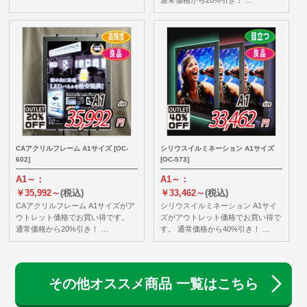
CAアクリルフレーム A1サイズ [OC-
シリウスイルミネーション A1サイズ
602]
[OC-573]
A1～：
A1～：
￥35,992～
(税込)
￥33,462～
(税込)
CAアクリルフレーム A1サイズがア
シリウスイルミネーション A1サイ
ウトレット価格でお買い得です。
ズがアウトレット価格でお買い得で
通常価格から20%引き！ …
す。 通常価格から40%引き！ …
その他オススメ商品 一覧はこちら