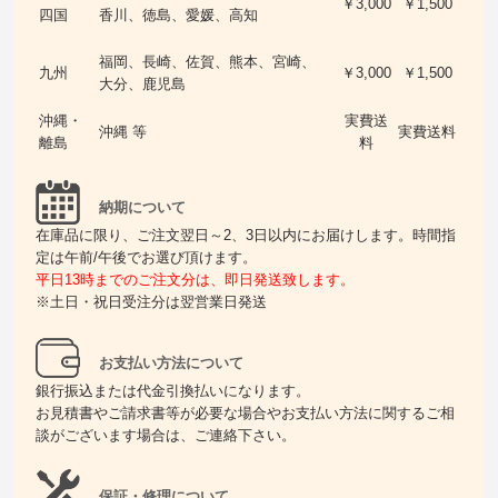
￥3,000
￥1,500
四国
香川、徳島、愛媛、高知
福岡、長崎、佐賀、熊本、宮崎、
九州
￥3,000
￥1,500
大分、鹿児島
沖縄・
実費送
沖縄 等
実費送料
離島
料
納期について
在庫品に限り、ご注文翌日～2、3日以内にお届けします。時間指
定は午前/午後でお選び頂けます。
平日13時までのご注文分は、即日発送致します。
※土日・祝日受注分は翌営業日発送
お支払い方法について
銀行振込または代金引換払いになります。
お見積書やご請求書等が必要な場合やお支払い方法に関するご相
談がございます場合は、ご連絡下さい。
保証・修理について