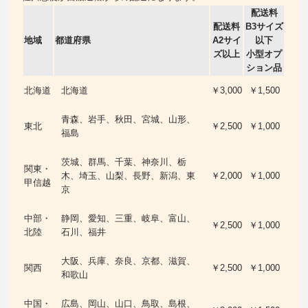
配送料
配送料
B3サイズ
地域
都道府県
A2サイ
以下
ズ以上
小型オプ
ション品
北海道
北海道
￥3,000
￥1,500
青森、岩手、秋田、宮城、山形、
東北
￥2,500
￥1,000
福島
茨城、群馬、千葉、神奈川、栃
関東・
木、埼玉、山梨、長野、新潟、東
￥2,000
￥1,000
甲信越
京
中部・
静岡、愛知、三重、岐阜、富山、
￥2,500
￥1,000
北陸
石川、福井
大阪、兵庫、奈良、京都、滋賀、
関西
￥2,500
￥1,000
和歌山
中国・
広島、岡山、山口、鳥取、島根、