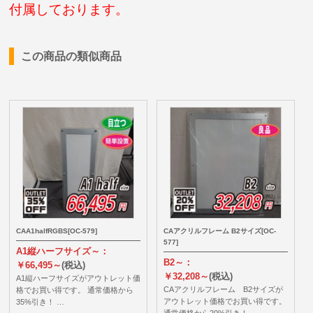
付属しております。
この商品の類似商品
CAA1halfRGBS[OC-579]
CAアクリルフレーム B2サイズ[OC-
577]
A1縦ハーフサイズ～：
B2～：
￥66,495～
(税込)
￥32,208～
(税込)
A1縦ハーフサイズがアウトレット価
CAアクリルフレーム B2サイズが
格でお買い得です。 通常価格から
アウトレット価格でお買い得です。
35%引き！ …
通常価格から20%引き！ …