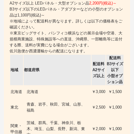
A2サイズ以上 LEDパネル・大型オプション品
2,200円(税込)～
B3サイズ以下のLEDパネル・アダプターなどの小型のオプション
品は1,100円(税込)～
※地域によって配送料が異なります。詳しくは以下の価格表をご
確認ください。
※東京ビッグサイト、パシフィコ横浜などの展示会場や空港、大
規模商業施設、特殊施設等への直送、沖縄県、一部離島等に送付
する際、送料が実費になる場合がございます。
佐川急便か西濃運輸からの配送になります。
配送料
配送料
B3サイズ
地域
都道府県
A2サイ
以下
ズ以上
小型オプ
ション品
北海道
北海道
￥3,000
￥1,500
青森、岩手、秋田、宮城、山形、
東北
￥2,500
￥1,000
福島
茨城、群馬、千葉、神奈川、栃
関東・
木、埼玉、山梨、長野、新潟、東
￥2,000
￥1,000
甲信越