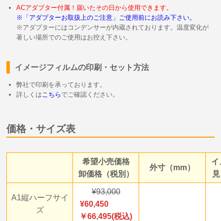
ACアダプター付属！届いたその日から使用できます。
※「アダプターお取扱上のご注意」ご使用前にお読み下さい。
※アダプターにはコンデンサーが内蔵されております。温度変化が
著しい場所でのご使用はお控え下さい。
イメージフィルムの印刷・セット方法
弊社で印刷を承っております。
詳しくは
こちら
でご確認ください。
価格・サイズ表
希望小売価格
イ
外寸（mm）
卸価格（税別）
見
93,000
A1縦ハーフサイ
60,450
ズ
￥66,495(税込)