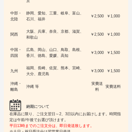
京
中部・
静岡、愛知、三重、岐阜、富山、
￥2,500
￥1,000
北陸
石川、福井
大阪、兵庫、奈良、京都、滋賀、
関西
￥2,500
￥1,000
和歌山
中国・
広島、岡山、山口、鳥取、島根、
￥3,000
￥1,500
四国
香川、徳島、愛媛、高知
福岡、長崎、佐賀、熊本、宮崎、
九州
￥3,000
￥1,500
大分、鹿児島
沖縄・
実費送
沖縄 等
実費送料
離島
料
納期について
在庫品に限り、ご注文翌日～2、3日以内にお届けします。時間指
定は午前/午後でお選び頂けます。
平日13時までのご注文分は、即日発送致します。
※土日・祝日受注分は翌営業日発送