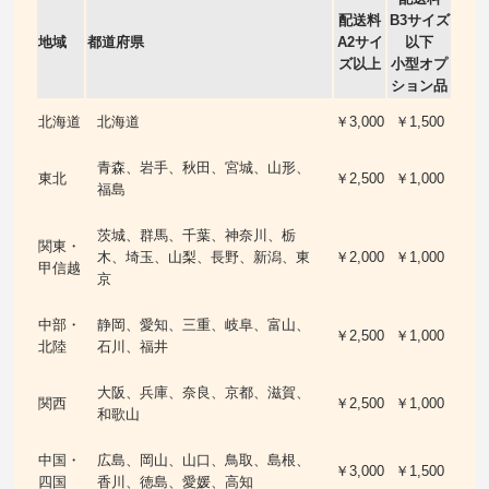
配送料
B3サイズ
地域
都道府県
A2サイ
以下
ズ以上
小型オプ
ション品
北海道
北海道
￥3,000
￥1,500
青森、岩手、秋田、宮城、山形、
東北
￥2,500
￥1,000
福島
茨城、群馬、千葉、神奈川、栃
関東・
木、埼玉、山梨、長野、新潟、東
￥2,000
￥1,000
甲信越
京
中部・
静岡、愛知、三重、岐阜、富山、
￥2,500
￥1,000
北陸
石川、福井
大阪、兵庫、奈良、京都、滋賀、
関西
￥2,500
￥1,000
和歌山
中国・
広島、岡山、山口、鳥取、島根、
￥3,000
￥1,500
四国
香川、徳島、愛媛、高知