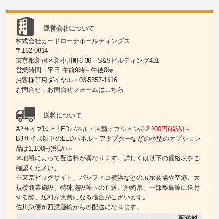
運営会社について
株式会社カードローナホールディングス
〒162-0814
東京都新宿区新小川町6-36 S&Sビルディング401
営業時間：平日 午前9時～午後8時
お客様専用ダイヤル：03-5357-1616
お問合せ：
お問合せフォームはこちら
送料について
A2サイズ以上 LEDパネル・大型オプション品
2,200円(税込)～
B3サイズ以下のLEDパネル・アダプターなどの小型のオプション
品は1,100円(税込)～
※地域によって配送料が異なります。詳しくは以下の価格表をご
確認ください。
※東京ビッグサイト、パシフィコ横浜などの展示会場や空港、大
規模商業施設、特殊施設等への直送、沖縄県、一部離島等に送付
する際、送料が実費になる場合がございます。
佐川急便か西濃運輸からの配送になります。
配送料