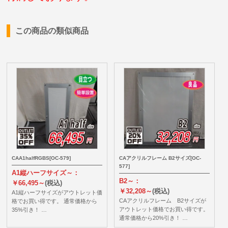
この商品の類似商品
CAA1halfRGBS[OC-579]
CAアクリルフレーム B2サイズ[OC-
577]
A1縦ハーフサイズ～：
B2～：
￥66,495～
(税込)
￥32,208～
(税込)
A1縦ハーフサイズがアウトレット価
CAアクリルフレーム B2サイズが
格でお買い得です。 通常価格から
アウトレット価格でお買い得です。
35%引き！ …
通常価格から20%引き！ …