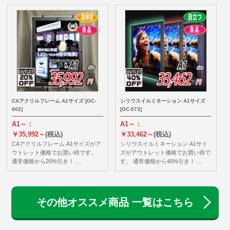
CAアクリルフレーム A1サイズ [OC-
シリウスイルミネーション A1サイズ
602]
[OC-573]
A1～：
A1～：
￥35,992～
(税込)
￥33,462～
(税込)
CAアクリルフレーム A1サイズがア
シリウスイルミネーション A1サイ
ウトレット価格でお買い得です。
ズがアウトレット価格でお買い得で
通常価格から20%引き！ …
す。 通常価格から40%引き！ …
その他オススメ商品 一覧はこちら