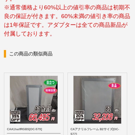
※通常価格より60%以上の値引率の商品は初期不
良の保証が付きます。60%未満の値引き率の商品
は1年保証です。アダプターは全ての商品新品が
付属しております。
この商品の類似商品
CAA1halfRGBS[OC-579]
CAアクリルフレーム B2サイズ[OC-
577]