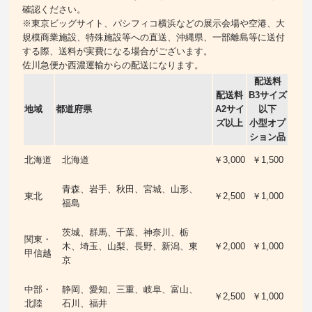
確認ください。
※東京ビッグサイト、パシフィコ横浜などの展示会場や空港、大
規模商業施設、特殊施設等への直送、沖縄県、一部離島等に送付
する際、送料が実費になる場合がございます。
佐川急便か西濃運輸からの配送になります。
配送料
配送料
B3サイズ
地域
都道府県
A2サイ
以下
ズ以上
小型オプ
ション品
北海道
北海道
￥3,000
￥1,500
青森、岩手、秋田、宮城、山形、
東北
￥2,500
￥1,000
福島
茨城、群馬、千葉、神奈川、栃
関東・
木、埼玉、山梨、長野、新潟、東
￥2,000
￥1,000
甲信越
京
中部・
静岡、愛知、三重、岐阜、富山、
￥2,500
￥1,000
北陸
石川、福井