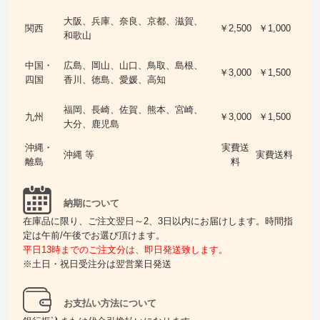
大阪、兵庫、奈良、京都、滋賀、
関西
￥2,500
￥1,000
和歌山
中国・
広島、岡山、山口、鳥取、島根、
￥3,000
￥1,500
四国
香川、徳島、愛媛、高知
福岡、長崎、佐賀、熊本、宮崎、
九州
￥3,000
￥1,500
大分、鹿児島
沖縄・
実費送
沖縄 等
実費送料
離島
料
納期について
在庫品に限り、ご注文翌日～2、3日以内にお届けします。時間指
定は午前/午後でお選び頂けます。
平日13時までのご注文分は、即日発送致します。
※土日・祝日受注分は翌営業日発送
お支払い方法について