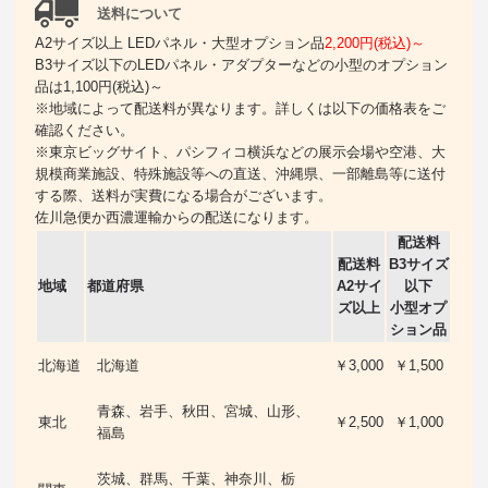
送料について
A2サイズ以上 LEDパネル・大型オプション品
2,200円(税込)～
B3サイズ以下のLEDパネル・アダプターなどの小型のオプション
品は1,100円(税込)～
※地域によって配送料が異なります。詳しくは以下の価格表をご
確認ください。
※東京ビッグサイト、パシフィコ横浜などの展示会場や空港、大
規模商業施設、特殊施設等への直送、沖縄県、一部離島等に送付
する際、送料が実費になる場合がございます。
佐川急便か西濃運輸からの配送になります。
配送料
配送料
B3サイズ
地域
都道府県
A2サイ
以下
ズ以上
小型オプ
ション品
北海道
北海道
￥3,000
￥1,500
青森、岩手、秋田、宮城、山形、
東北
￥2,500
￥1,000
福島
茨城、群馬、千葉、神奈川、栃