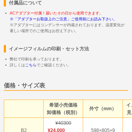
付属品について
ACアダプター付属！届いたその日から使用できます。
※「アダプターお取扱上のご注意」ご使用前にお読み下さい。
※アダプターにはコンデンサーが内蔵されております。温度変化が
著しい場所でのご使用はお控え下さい。
イメージフィルムの印刷・セット方法
弊社で印刷を承っております。
詳しくは
こちら
でご確認ください。
価格・サイズ表
希望小売価格
イ
外寸（mm）
卸価格（税別）
見
40300
B2
24,000
598×805×9