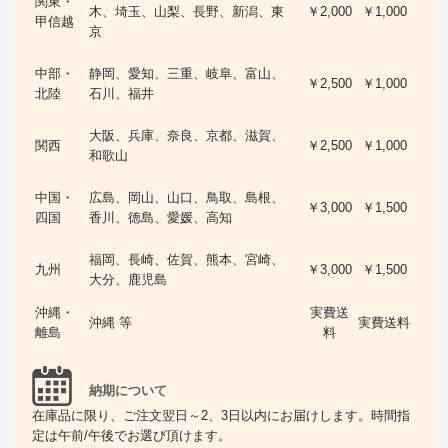
関東・
木、埼玉、山梨、長野、新潟、東
￥2,000
￥1,000
甲信越
京
中部・
静岡、愛知、三重、岐阜、富山、
￥2,500
￥1,000
北陸
石川、福井
大阪、兵庫、奈良、京都、滋賀、
関西
￥2,500
￥1,000
和歌山
中国・
広島、岡山、山口、鳥取、島根、
￥3,000
￥1,500
四国
香川、徳島、愛媛、高知
福岡、長崎、佐賀、熊本、宮崎、
九州
￥3,000
￥1,500
大分、鹿児島
沖縄・
実費送
沖縄 等
実費送料
離島
料
納期について
在庫品に限り、ご注文翌日～2、3日以内にお届けします。時間指
定は午前/午後でお選び頂けます。