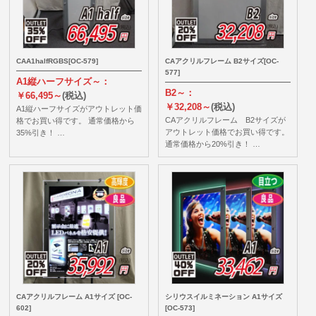
CAA1halfRGBS[OC-579]
CAアクリルフレーム B2サイズ[OC-
577]
A1縦ハーフサイズ～：
B2～：
￥66,495～
(税込)
￥32,208～
(税込)
A1縦ハーフサイズがアウトレット価
CAアクリルフレーム B2サイズが
格でお買い得です。 通常価格から
アウトレット価格でお買い得です。
35%引き！ …
通常価格から20%引き！ …
CAアクリルフレーム A1サイズ [OC-
シリウスイルミネーション A1サイズ
602]
[OC-573]