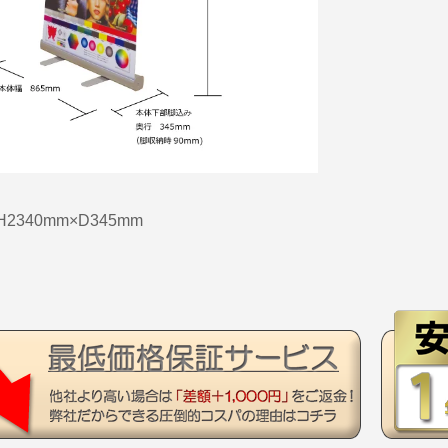
H2340mm×D345mm