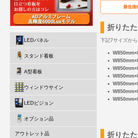
最低価
折りたた
下記7サイズか
LEDパネル
W850mm×
スタンド看板
W850mm×
W850mm×
A型看板
W850mm×
W850mm×
ウィンドウサイン
W850mm×
W850mm×
LEDビジョン
オプション品
折りた
アウトレット品