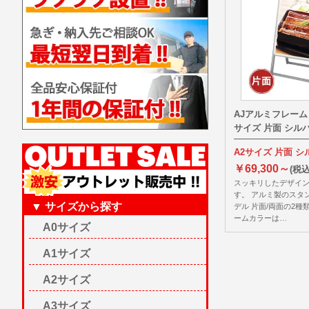
AJアルミフレーム 
サイズ 片面 シルバ
A2サイズ 片面 
￥69,300～
(税込
スッキリしたデザイン
す。 アルミ製のスタ
▼ サイズから探す
デル 片面/両面の2種
ームカラーは…
A0サイズ
A1サイズ
A2サイズ
A3サイズ