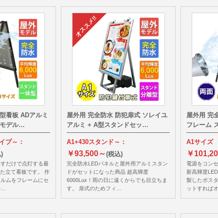
A型看板 ADアルミ
屋外用 完全防水 防犯扉式 ソレイユ
屋外用 完
ドモデル…
アルミ + A型スタンドセッ…
フレーム 
タイプ～：
A1+430スタンド～：
A1サイズ
￥93,500～
￥101,2
)
(税込)
差すだけで点灯する最
完全防水LEDパネルと屋外用アルミスタン
電源をコン
した立て看板です。 作
ドがセットになった商品 超高輝度
新高輝度LE
ィルムをフレームにセ
6000Lux！雨の日に遠くからでも目立ちま
製したポス
ル…
す。 扉式のためフィ…
ットすれば