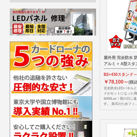
屋外用 完全防水 
アルミ + A型ス
B2+430スタンド
￥78,100～
(税込
完全防水LEDパネル
ドがセットになった商
6000Lux！雨の日
す。 扉式のためフィ