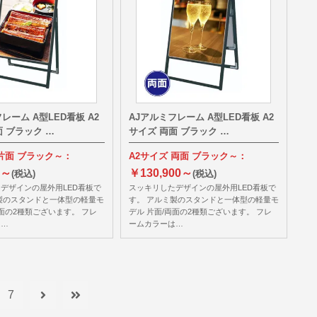
レーム A型LED看板 A2
AJアルミフレーム A型LED看板 A2
面 ブラック …
サイズ 両面 ブラック …
 片面 ブラック～：
A2サイズ 両面 ブラック～：
0～
￥130,900～
(税込)
(税込)
デザインの屋外用LED看板で
スッキリしたデザインの屋外用LED看板で
製のスタンドと一体型の軽量モ
す。 アルミ製のスタンドと一体型の軽量モ
両面の2種類ございます。 フレ
デル 片面/両面の2種類ございます。 フレ
は…
ームカラーは…
7