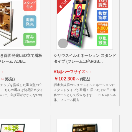
き両面発光LED立て看板
シリウスイルミネーション スタンド
レーム A1/B…
タイプ (フレーム13色RGB…
～：
A1縦ハーフサイズ～：
0～
￥102,300～
(税込)
(税込)
Dチップを搭載した垂直型の立
訴求力抜群のシリウスイルミネーションに
 こちらの看板は簡易防水タイ
スタンドタイプが登場！ 届いたその日に集
すので、直接雨がかからない軒
客ツールとして役立ちます！ LEDパネル本
体、フレーム両方…