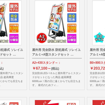
防犯扉式 ソレイユ
屋外用 完全防水 防犯扉式 ソレイユ
屋外用 完
ドセット …
アルミ+A型スタンドセット …
アルミ+A
～：
A2+430スタンド～：
B0+800
￥67,100～
￥203,7
込)
(税込)
と屋外用アルミスタン
完全防水LEDパネルと屋外用アルミスタン
完全防水LE
品 超高輝度
ドがセットになった商品 超高輝度
ドがセットに
に遠くからでも目立ちま
6000Lux！雨の日に遠くからでも目立ちま
6000Lu
…
す。 扉式のためフィ…
す。 扉式の