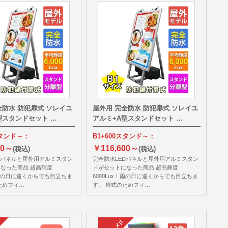
全防水 防犯扉式 ソレイユ
屋外用 完全防水 防犯扉式 ソレイユ
型スタンドセット …
アルミ+A型スタンドセット …
スタンド～：
B1+600スタンド～：
20～
￥116,600～
(税込)
(税込)
Dパネルと屋外用アルミスタン
完全防水LEDパネルと屋外用アルミスタン
なった商品 超高輝度
ドがセットになった商品 超高輝度
x！雨の日に遠くからでも目立ちま
6000Lux！雨の日に遠くからでも目立ちま
ためフィ…
す。 扉式のためフィ…