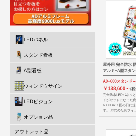
LEDパネル
スタンド看板
屋外用 完全防水 
A型看板
アルミ+A型スタン
A0+600スタンド
ウィンドウサイン
￥138,600～
(税
完全防水LEDパネル
ドがセットになった商
LEDビジョン
6000Lux！雨の日
す。 扉式のためフィ
オプション品
アウトレット品