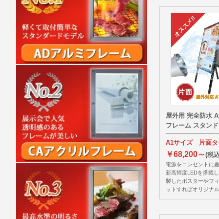
屋外用 完全防水 
フレーム スタン
A1サイズ 片面
￥68,200～
(税込
電源をコンセントに
新高輝度LEDを搭載
製したポスターやフ
ットすればオリジナ