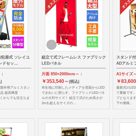
防犯扉式 ソレイユ
組立て式フレームレス ファブリック
スタンド付
タンドセッ…
LEDパネル
ADアルミフ
～：
片面 850×2000mm～：
A1サイズ
￥353,540～
￥83,60
)
(税込)
と屋外用アルミスタン
布生地に印刷したメディアを背面からLED
最新式のLE
品 超高輝度
できれいに照らす、ファブリックLEDパネ
て看板です。
に遠くからでも目立ちま
ルの大判サイズ！ 組立て式のため高さが
プとなりま
…
2mを超えるサイズの…
下や屋根…