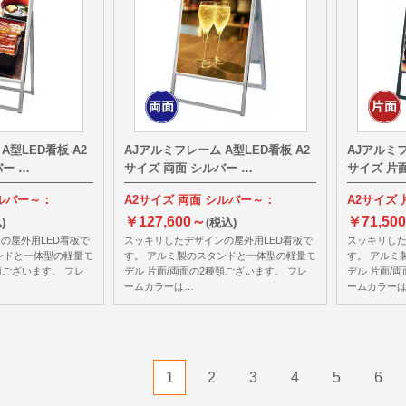
A型LED看板 A2
AJアルミフレーム A型LED看板 A2
AJアルミフ
ー …
サイズ 両面 シルバー …
サイズ 片
シルバー～：
A2サイズ 両面 シルバー～：
A2サイズ
￥127,600～
￥71,50
)
(税込)
の屋外用LED看板で
スッキリしたデザインの屋外用LED看板で
スッキリした
ンドと一体型の軽量モ
す。 アルミ製のスタンドと一体型の軽量モ
す。 アルミ
類ございます。 フレ
デル 片面/両面の2種類ございます。 フレ
デル 片面/
ームカラーは…
ームカラー
1
2
3
4
5
6