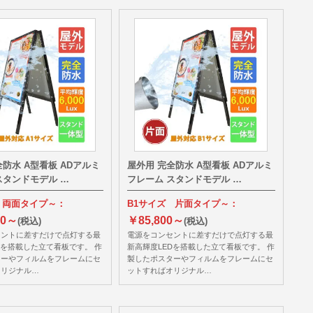
全防水 A型看板 ADアルミ
屋外用 完全防水 A型看板 ADアルミ
スタンドモデル …
フレーム スタンドモデル …
 両面タイプ～：
B1サイズ 片面タイプ～：
00～
￥85,800～
(税込)
(税込)
セントに差すだけで点灯する最
電源をコンセントに差すだけで点灯する最
Dを搭載した立て看板です。 作
新高輝度LEDを搭載した立て看板です。 作
ターやフィルムをフレームにセ
製したポスターやフィルムをフレームにセ
オリジナル…
ットすればオリジナル…