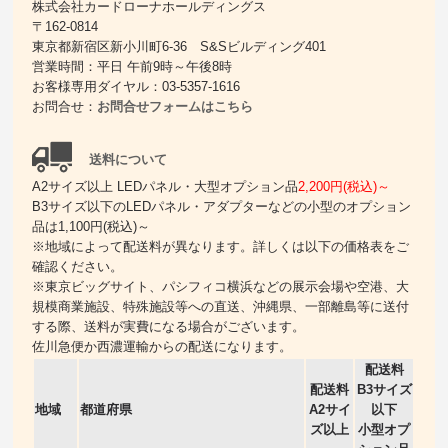
株式会社カードローナホールディングス
〒162-0814
東京都新宿区新小川町6-36 S&Sビルディング401
営業時間：平日 午前9時～午後8時
お客様専用ダイヤル：03-5357-1616
お問合せ：
お問合せフォームはこちら
送料について
A2サイズ以上 LEDパネル・大型オプション品
2,200円(税込)～
B3サイズ以下のLEDパネル・アダプターなどの小型のオプション
品は1,100円(税込)～
※地域によって配送料が異なります。詳しくは以下の価格表をご
確認ください。
※東京ビッグサイト、パシフィコ横浜などの展示会場や空港、大
規模商業施設、特殊施設等への直送、沖縄県、一部離島等に送付
する際、送料が実費になる場合がございます。
佐川急便か西濃運輸からの配送になります。
配送料
配送料
B3サイズ
地域
都道府県
A2サイ
以下
ズ以上
小型オプ