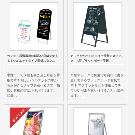
カフェ・居酒屋等の幅広い店舗で使え
カフェやバーのメニュー看板にオスス
る！シルエットタイプ看板スタン…
メ！A型ブラックボード看板
水性ペンで何度も書き直し可能な看
水性マジックで何度でも自由に書き
板です！ 幅広いシルエットの中か
直しできるブラックボード看板で
らお好きなタイプを選べるので、幅
す！ マグネットなどを使用してチ
広い業種の方にお使い頂けます。
ラシや用紙を貼り付けることも出来
店舗…
ます。 …