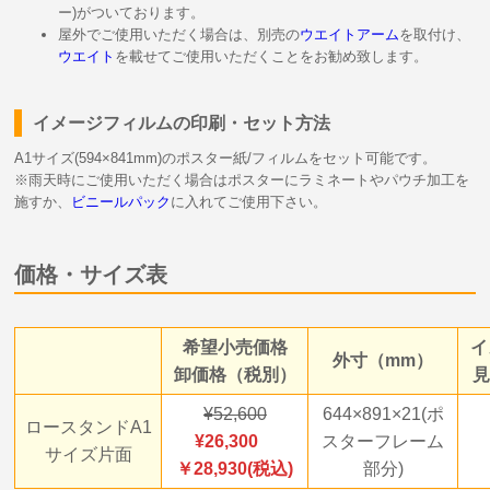
ー)がついております。
屋外でご使用いただく場合は、別売の
ウエイトアーム
を取付け、
ウエイト
を載せてご使用いただくことをお勧め致します。
イメージフィルムの印刷・セット方法
A1サイズ(594×841mm)のポスター紙/フィルムをセット可能です。
※雨天時にご使用いただく場合はポスターにラミネートやパウチ加工を
施すか、
ビニールパック
に入れてご使用下さい。
価格・サイズ表
希望小売価格
イ
外寸（mm）
卸価格（税別）
見
52,600
644×891×21(ポ
ロースタンドA1
26,300
スターフレーム
サイズ片面
￥28,930(税込)
部分)