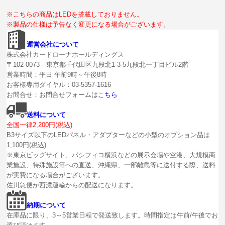
※こちらの商品はLEDを搭載しておりません。
※製品の仕様は予告なく変更になる場合がございます。
運営会社について
株式会社カードローナホールディングス
〒102-0073 東京都千代田区九段北1-3-5九段北一丁目ビル2階
営業時間：平日 午前9時～午後8時
お客様専用ダイヤル：03-5357-1616
お問合せ：お問合せフォームは
こちら
送料について
全国一律2,200円(税込)
B3サイズ以下のLEDパネル・アダプターなどの小型のオプション品は
1,100円(税込)
※東京ビッグサイト、パシフィコ横浜などの展示会場や空港、大規模商
業施設、特殊施設等への直送、沖縄県、一部離島等に送付する際、送料
が実費になる場合がございます。
佐川急便か西濃運輸からの配送になります。
納期について
在庫品に限り、3～5営業日程で発送致します。時間指定は午前/午後でお