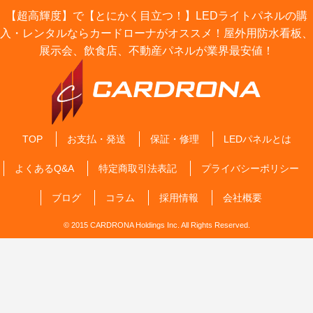
【超高輝度】で【とにかく目立つ！】LEDライトパネルの購
入・レンタルならカードローナがオススメ！屋外用防水看板、
展示会、飲食店、不動産パネルが業界最安値！
TOP
お支払・発送
保証・修理
LEDパネルとは
よくあるQ&A
特定商取引法表記
プライバシーポリシー
ブログ
コラム
採用情報
会社概要
© 2015 CARDRONA Holdings Inc. All Rights Reserved.