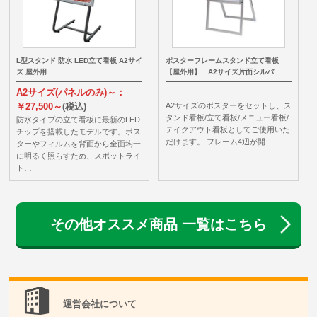
L型スタンド 防水 LED立て看板 A2サイ
ポスターフレームスタンド立て看板
ズ 屋外用
【屋外用】 A2サイズ片面シルバ…
A2サイズ(パネルのみ)～：
￥27,500～
(税込)
A2サイズのポスターをセットし、ス
タンド看板/立て看板/メニュー看板/
防水タイプの立て看板に最新のLED
テイクアウト看板としてご使用いた
チップを搭載したモデルです。ポス
だけます。 フレーム4辺が開…
ターやフィルムを背面から全面均一
に明るく照らすため、スポットライ
ト…
その他オススメ商品 一覧はこちら
運営会社について