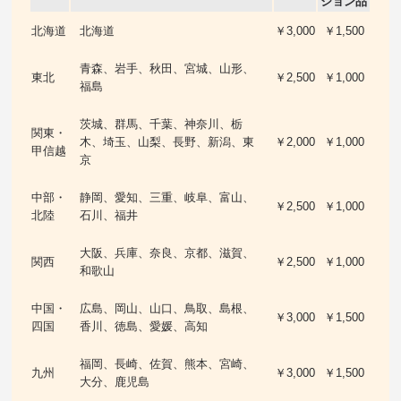
ション品
北海道
北海道
￥3,000
￥1,500
青森、岩手、秋田、宮城、山形、
東北
￥2,500
￥1,000
福島
茨城、群馬、千葉、神奈川、栃
関東・
木、埼玉、山梨、長野、新潟、東
￥2,000
￥1,000
甲信越
京
中部・
静岡、愛知、三重、岐阜、富山、
￥2,500
￥1,000
北陸
石川、福井
大阪、兵庫、奈良、京都、滋賀、
関西
￥2,500
￥1,000
和歌山
中国・
広島、岡山、山口、鳥取、島根、
￥3,000
￥1,500
四国
香川、徳島、愛媛、高知
福岡、長崎、佐賀、熊本、宮崎、
九州
￥3,000
￥1,500
大分、鹿児島