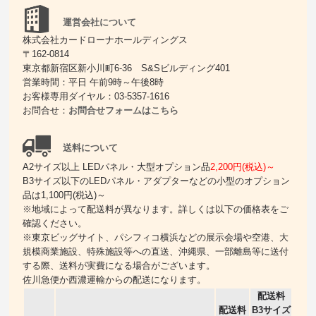
運営会社について
株式会社カードローナホールディングス
〒162-0814
東京都新宿区新小川町6-36 S&Sビルディング401
営業時間：平日 午前9時～午後8時
お客様専用ダイヤル：03-5357-1616
お問合せ：
お問合せフォームはこちら
送料について
A2サイズ以上 LEDパネル・大型オプション品
2,200円(税込)～
B3サイズ以下のLEDパネル・アダプターなどの小型のオプション
品は1,100円(税込)～
※地域によって配送料が異なります。詳しくは以下の価格表をご
確認ください。
※東京ビッグサイト、パシフィコ横浜などの展示会場や空港、大
規模商業施設、特殊施設等への直送、沖縄県、一部離島等に送付
する際、送料が実費になる場合がございます。
佐川急便か西濃運輸からの配送になります。
配送料
配送料
B3サイズ