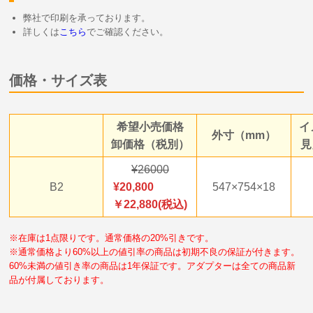
弊社で印刷を承っております。
詳しくは
こちら
でご確認ください。
価格・サイズ表
希望小売価格
イ
外寸（mm）
卸価格（税別）
見
26000
B2
20,800
547×754×18
￥22,880(税込)
※在庫は1点限りです。通常価格の20%引きです。
※通常価格より60%以上の値引率の商品は初期不良の保証が付きます。
60%未満の値引き率の商品は1年保証です。アダプターは全ての商品新
品が付属しております。