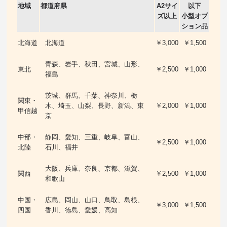
地域
都道府県
A2サイ
以下
ズ以上
小型オプ
ション品
北海道
北海道
￥3,000
￥1,500
青森、岩手、秋田、宮城、山形、
東北
￥2,500
￥1,000
福島
茨城、群馬、千葉、神奈川、栃
関東・
木、埼玉、山梨、長野、新潟、東
￥2,000
￥1,000
甲信越
京
中部・
静岡、愛知、三重、岐阜、富山、
￥2,500
￥1,000
北陸
石川、福井
大阪、兵庫、奈良、京都、滋賀、
関西
￥2,500
￥1,000
和歌山
中国・
広島、岡山、山口、鳥取、島根、
￥3,000
￥1,500
四国
香川、徳島、愛媛、高知