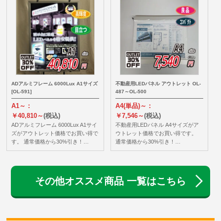
ADアルミフレーム 6000Lux A1サイズ
不動産用LEDパネル アウトレット OL-
[OL-591]
487～OL-500
A1～：
A4(単品)～：
￥40,810～
(税込)
￥7,546～
(税込)
ADアルミフレーム 6000Lux A1サイ
不動産用LEDパネル A4サイズがア
ズがアウトレット価格でお買い得で
ウトレット価格でお買い得です。
す。 通常価格から30%引き！…
通常価格から30%引き！…
その他オススメ商品 一覧はこちら