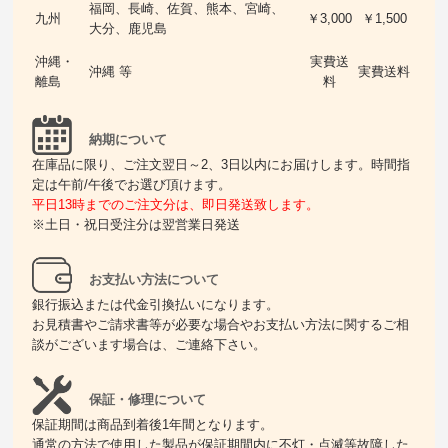
福岡、長崎、佐賀、熊本、宮崎、
九州
￥3,000
￥1,500
大分、鹿児島
沖縄・
実費送
沖縄 等
実費送料
離島
料
納期について
在庫品に限り、ご注文翌日～2、3日以内にお届けします。時間指
定は午前/午後でお選び頂けます。
平日13時までのご注文分は、即日発送致します。
※土日・祝日受注分は翌営業日発送
お支払い方法について
銀行振込または代金引換払いになります。
お見積書やご請求書等が必要な場合やお支払い方法に関するご相
談がございます場合は、ご連絡下さい。
保証・修理について
保証期間は商品到着後1年間となります。
通常の方法で使用した製品が保証期間内に不灯・点滅等故障した