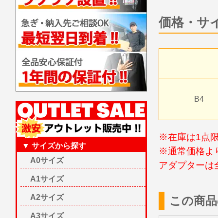
価格・サ
B4
※在庫は1点
▼ サイズから探す
※通常価格よ
A0サイズ
アダプターは
A1サイズ
A2サイズ
この商品
A3サイズ