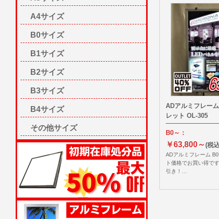
A4サイズ
B0サイズ
B1サイズ
B2サイズ
B3サイズ
ADアルミフレーム
B4サイズ
レット OL-305
その他サイズ
B0～：
￥63,800～
(税込
ADアルミフレーム B
ト価格でお買い得です
引き！…