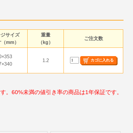
ージサイズ
重量
ご注文数
寸（mm）
（kg）
0×353
1.2
7×340
す。60%未満の値引き率の商品は1年保証です。