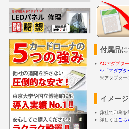
付属品に
ACアダプタ
※「アダプタ
※アダプター
イメージ
弊社で印刷を
詳しくは
こち