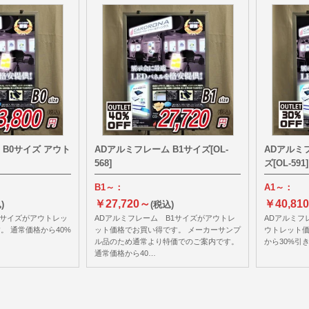
 B0サイズ アウト
ADアルミフレーム B1サイズ[OL-
ADアルミフ
568]
ズ[OL-591]
B1～：
A1～：
￥27,720～
￥40,81
)
(税込)
0サイズがアウトレッ
ADアルミフレーム B1サイズがアウトレ
ADアルミフレ
。 通常価格から40%
ット価格でお買い得です。 メーカーサンプ
ウトレット価
ル品のため通常より特価でのご案内です。
から30%引
通常価格から40…