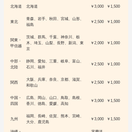
北海道
北海道
￥3,000
￥1,500
青森、岩手、秋田、宮城、山形、
東北
￥2,500
￥1,000
福島
茨城、群馬、千葉、神奈川、栃
関東・
木、埼玉、山梨、長野、新潟、東
￥2,000
￥1,000
甲信越
京
中部・
静岡、愛知、三重、岐阜、富山、
￥2,500
￥1,000
北陸
石川、福井
大阪、兵庫、奈良、京都、滋賀、
関西
￥2,500
￥1,000
和歌山
中国・
広島、岡山、山口、鳥取、島根、
￥3,000
￥1,500
四国
香川、徳島、愛媛、高知
福岡、長崎、佐賀、熊本、宮崎、
九州
￥3,000
￥1,500
大分、鹿児島
沖縄・
実費送