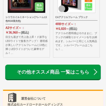
シリウスイルミネーション(フレーム13
CAアクリルフレーム ブラック
色RGB発光色)
4RBサイズ～：
A2サイズ～：
￥6,820～
(税込)
￥36,960～
(税込)
アクリルの透明感はそのままに、ブ
目立ち過ぎて売上急上昇！ド派手な
ラックの縁取りがイメージを引き締
LEDライトで集客力アップ！ 透明感
めます。シルバーと同じく人気商品
が美しいアクリルフレームに13色に
です。 シルバーフレームはこち
輝くLEDライトがついた豪華モデ
ら！…
ル！…
その他オススメ商品 一覧はこちら
運営会社について
株式会社カードローナホールディングス