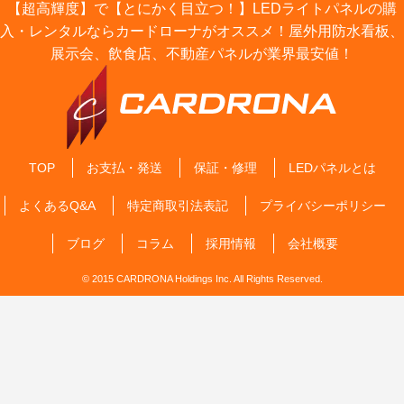
【超高輝度】で【とにかく目立つ！】LEDライトパネルの購
入・レンタルならカードローナがオススメ！屋外用防水看板、
展示会、飲食店、不動産パネルが業界最安値！
TOP
お支払・発送
保証・修理
LEDパネルとは
よくあるQ&A
特定商取引法表記
プライバシーポリシー
ブログ
コラム
採用情報
会社概要
© 2015 CARDRONA Holdings Inc. All Rights Reserved.