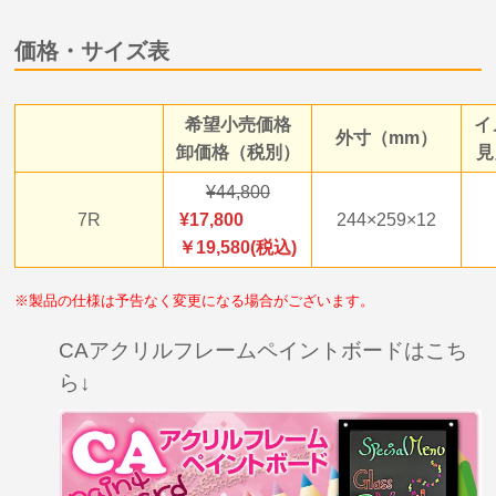
価格・サイズ表
希望小売価格
イ
外寸（mm）
卸価格（税別）
見
44,800
7R
17,800
244×259×12
￥19,580(税込)
※製品の仕様は予告なく変更になる場合がございます。
CAアクリルフレームペイントボードはこち
ら↓