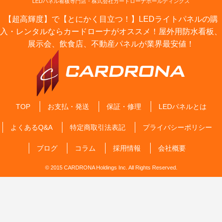
LEDパネル看板専門店・株式会社カードローナホールディングス
【超高輝度】で【とにかく目立つ！】LEDライトパネルの購
入・レンタルならカードローナがオススメ！屋外用防水看板、
展示会、飲食店、不動産パネルが業界最安値！
TOP
お支払・発送
保証・修理
LEDパネルとは
よくあるQ&A
特定商取引法表記
プライバシーポリシー
ブログ
コラム
採用情報
会社概要
© 2015 CARDRONA Holdings Inc. All Rights Reserved.