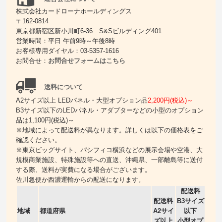
株式会社カードローナホールディングス
〒162-0814
東京都新宿区新小川町6-36 S&Sビルディング401
営業時間：平日 午前9時～午後8時
お客様専用ダイヤル：03-5357-1616
お問合せ：
お問合せフォームはこちら
送料について
A2サイズ以上 LEDパネル・大型オプション品
2,200円(税込)～
B3サイズ以下のLEDパネル・アダプターなどの小型のオプション
品は1,100円(税込)～
※地域によって配送料が異なります。詳しくは以下の価格表をご
確認ください。
※東京ビッグサイト、パシフィコ横浜などの展示会場や空港、大
規模商業施設、特殊施設等への直送、沖縄県、一部離島等に送付
する際、送料が実費になる場合がございます。
佐川急便か西濃運輸からの配送になります。
配送料
配送料
B3サイズ
地域
都道府県
A2サイ
以下
ズ以上
小型オプ