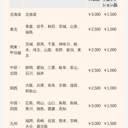
ション品
北海道
北海道
￥3,000
￥1,500
青森、岩手、秋田、宮城、山形、
東北
￥2,500
￥1,000
福島
茨城、群馬、千葉、神奈川、栃
関東・
木、埼玉、山梨、長野、新潟、東
￥2,000
￥1,000
甲信越
京
中部・
静岡、愛知、三重、岐阜、富山、
￥2,500
￥1,000
北陸
石川、福井
大阪、兵庫、奈良、京都、滋賀、
関西
￥2,500
￥1,000
和歌山
中国・
広島、岡山、山口、鳥取、島根、
￥3,000
￥1,500
四国
香川、徳島、愛媛、高知
福岡、長崎、佐賀、熊本、宮崎、
九州
￥3,000
￥1,500
大分、鹿児島