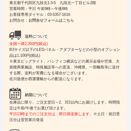
東京都千代田区九段北1-3-5 九段北一丁目ビル2階
営業時間：平日 午前9時～午後8時
お客様専用ダイヤル：03-5357-1616
お問合せ：
お問合せフォームはこちら
送料について
全国一律2,200円(税込)
B3サイズ以下のLEDパネル・アダプターなどの小型のオプション
品は1,100円(税込)
※東京ビッグサイト、パシフィコ横浜などの展示会場や空港、大
規模商業施設、特殊施設等への直送、沖縄県、一部離島等に送付
する際、送料が実費になる場合がございます。
佐川急便か西濃運輸からの配送になります。
納期について
在庫品に限り、ご注文翌日～2、3日以内にお届けします。時間指
定は午前/午後でお選び頂けます。
平日13時までのご注文分は、即日発送致します。
※土日・祝日受
注分は翌営業日発送