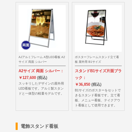
AJアルミフレーム A型LED看板 A2
ポスターフレームスタンド立て看
サイズ 両面 シルバー
板 屋外用 B1サイズ
A2サイズ 両面 シルバー：
スタンドB1サイズ片面ブラ
￥127,600
(税込)
ック：
スッキリしたデザインの屋外用
￥36,850
(税込)
LED看板です。アルミ製スタン
B1サイズのポスターをセットで
ドと一体型の軽量モデルです。
きるスタンド看板です。立て看
板、メニュー看板、テイクアウ
ト看板として使用できます。
電飾スタンド看板