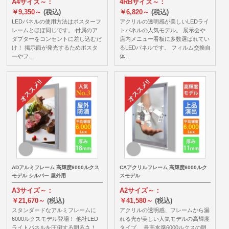
A4サイズ～：
4RBサイズ～：
￥9,350～
(税込)
￥6,820～
(税込)
LEDパネルの使用方法はポスターフ
アクリルの透明感が美しいLEDライ
レームとほぼ同じです。 付属のア
トパネルの人気モデル。 展示会や
ダプターをコンセントに差し込むだ
店内メニュー看板に多数選ばれてい
け！ 掲示面が発光するためポスタ
るLEDパネルです。 フィルム交換自
ーやフ…
体…
ADアルミフレーム 高輝度6000ルクス
CAアクリルフレーム 高輝度6000ルク
モデル シルバー 屋外用
スモデル
A3サイズ～：
A2サイズ～：
￥21,670～
(税込)
￥41,580～
(税込)
スタンダードなアルミフレームに
アクリルの透明感、フレームから漏
6000ルクスモデル登場！ 他社LED
れる光が美しい人気モデルの高輝度
ライトパネルを圧倒する明るさ！
タイプ。 最高水準6000ルクスの明