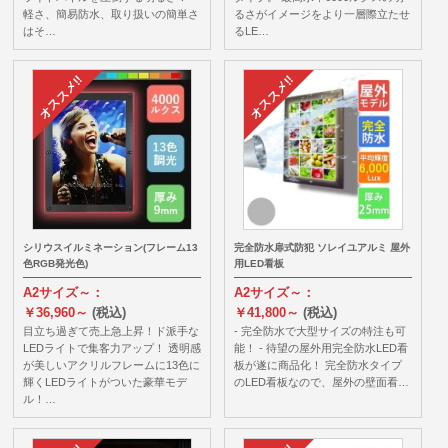
軽さ、簡易防水、取り扱いの簡単さ
るさがイメージをより一層際立たせ
はそ…
るLE…
シリウスイルミネーション(フレーム13
完全防水扉式防犯 ソレイユアルミ 屋外
色RGB発光色)
用LED看板
A2サイズ～：
A2サイズ～：
￥36,960～
(税込)
￥41,800～
(税込)
目立ち過ぎて売上急上昇！ド派手な
- 完全防水で大型サイズの特注も可
LEDライトで集客力アップ！ 透明感
能！ - 待望の屋外用完全防水LED看
が美しいアクリルフレームに13色に
板が遂に商品化！ 完全防水タイプ
輝くLEDライトがついた豪華モデ
のLED看板なので、屋外の壁面看…
ル！…