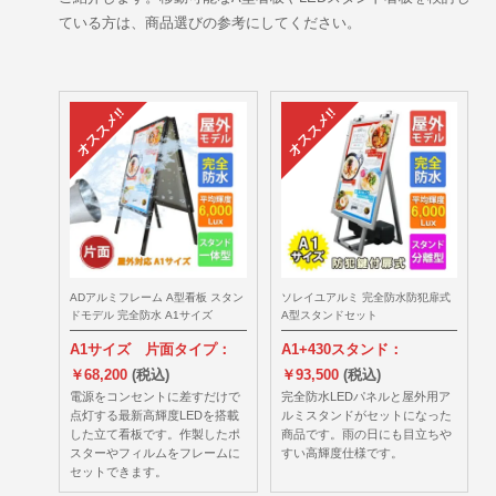
ている方は、商品選びの参考にしてください。
ADアルミフレーム A型看板 スタン
ソレイユアルミ 完全防水防犯扉式
ドモデル 完全防水 A1サイズ
A型スタンドセット
A1サイズ 片面タイプ：
A1+430スタンド：
￥68,200
(税込)
￥93,500
(税込)
電源をコンセントに差すだけで
完全防水LEDパネルと屋外用ア
点灯する最新高輝度LEDを搭載
ルミスタンドがセットになった
した立て看板です。作製したポ
商品です。雨の日にも目立ちや
スターやフィルムをフレームに
すい高輝度仕様です。
セットできます。