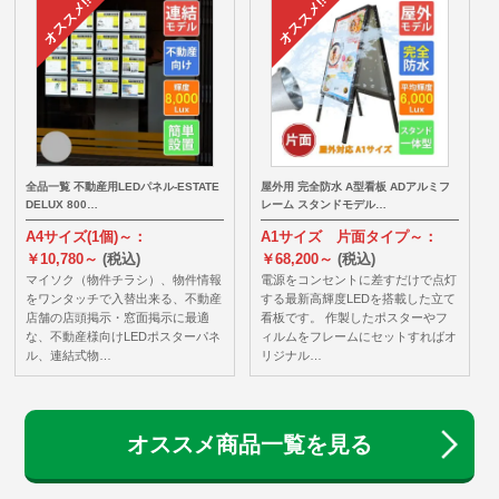
全品一覧 不動産用LEDパネル-ESTATE
屋外用 完全防水 A型看板 ADアルミフ
DELUX 800…
レーム スタンドモデル…
A4サイズ(1個)～：
A1サイズ 片面タイプ～：
￥10,780～
(税込)
￥68,200～
(税込)
マイソク（物件チラシ）、物件情報
電源をコンセントに差すだけで点灯
をワンタッチで入替出来る、不動産
する最新高輝度LEDを搭載した立て
店舗の店頭掲示・窓面掲示に最適
看板です。 作製したポスターやフ
な、不動産様向けLEDポスターパネ
ィルムをフレームにセットすればオ
ル、連結式物…
リジナル…
オススメ商品一覧を見る