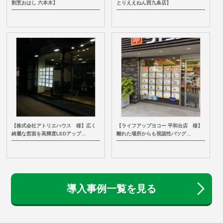
割烹おはし 六本木】
とりええねん西九条店】
【株式会社アトリエハウス 様】広く
【ライフアップヨコー 平和台店 様】
綺麗な窓面を高輝度LEDアップ…
離れた場所からも視認性バツグ…
導入事例一覧を見る