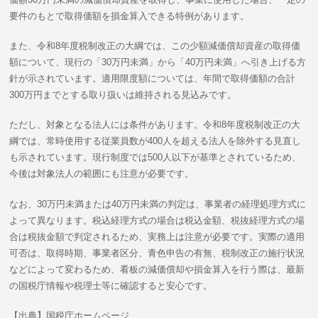
要件のもとで取得価額を損金算入できる特例があります。
また、令和8年度税制改正の大綱では、この少額減価償却資産の取得価
額について、現行の「30万円未満」から「40万円未満」へ引き上げる方
針が示されています。適用限度額については、年間で取得価額の合計
300万円までとする取り扱いは維持される見込みです。
ただし、対象となる法人には条件があります。令和8年度税制改正の大
綱では、常時使用する従業員数が400人を超える法人を除外する見直し
も示されています。現行制度では500人以下が基準とされているため、
今後は対象法人の範囲にも注意が必要です。
なお、30万円未満または40万円未満の判定は、事業者の経理処理方式に
よって異なります。税込経理方式の場合は税込金額、税抜経理方式の場
合は税抜金額で判定されるため、実務上は注意が必要です。実際の適用
可否は、取得時期、事業者区分、青色申告の有無、税制改正の施行状況
などによって変わるため、看板の減価償却や損金算入を行う際は、最新
の国税庁情報や税理士等に確認すると安心です。
【出典】国税庁ホームページ