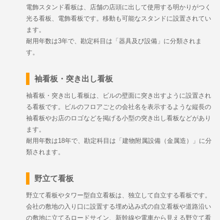
電飾スタンド看板は、店舗の店頭に出して使用する明かりがつく
光る看板、電飾看板です。移動も可能なスタンドに設置されてい
ます。
耐用年数は3年で、勘定科目は「器具及び設備」に分類されま
す。
袖看板・突き出し看板
袖看板・突き出し看板は、ビルの壁面に突き出すように設置され
る看板です。ビルのフロアごとの会社名を表示するような縦長の
袖看板やお店のロゴなどを掲げる小型の突き出し看板などがあり
ます。
耐用年数は18年で、勘定科目は「建物附属設備（金属造）」に分
類されます。
野立て看板
野立て看板やタワー型自立看板は、独立して自立する看板です。
会社の敷地の入り口に設置する埋め込み式の自立看板や道路沿い
の敷地に立てるロードサイン、新幹線や電車から見える野立て看