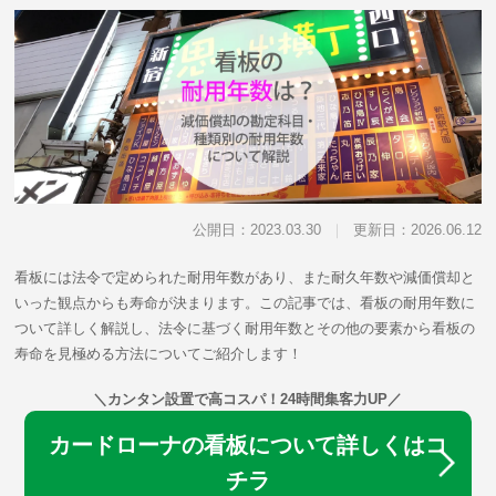
公開日：2023.03.30
更新日：2026.06.12
看板には法令で定められた耐用年数があり、また耐久年数や減価償却と
いった観点からも寿命が決まります。この記事では、看板の耐用年数に
ついて詳しく解説し、法令に基づく耐用年数とその他の要素から看板の
寿命を見極める方法についてご紹介します！
＼カンタン設置で高コスパ！24時間集客力UP／
カードローナの看板について詳しくはコ
チラ