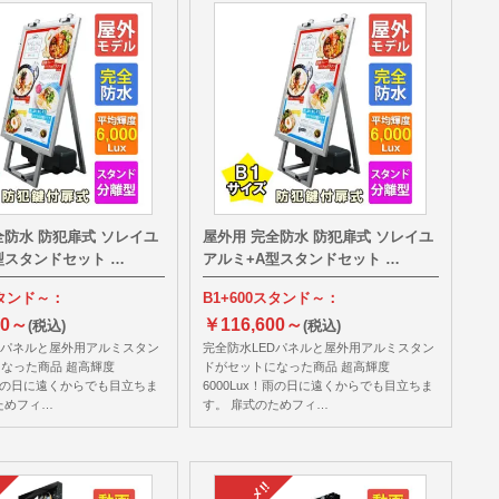
全防水 防犯扉式 ソレイユ
屋外用 完全防水 防犯扉式 ソレイユ
型スタンドセット …
アルミ+A型スタンドセット …
スタンド～：
B1+600スタンド～：
20～
￥116,600～
(税込)
(税込)
Dパネルと屋外用アルミスタン
完全防水LEDパネルと屋外用アルミスタン
なった商品 超高輝度
ドがセットになった商品 超高輝度
x！雨の日に遠くからでも目立ちま
6000Lux！雨の日に遠くからでも目立ちま
ためフィ…
す。 扉式のためフィ…