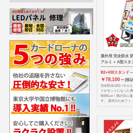
屋外用 完全防水 
アルミ + A型ス
B2+430スタンド
￥78,100～
(税込
完全防水LEDパネル
ドがセットになった商
6000Lux！雨の日
す。 扉式のためフィ