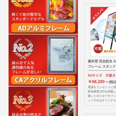
屋外用 完全防水 
フレーム スタン
A1サイズ 片面
￥68,200～
(税込
電源をコンセントに
新高輝度LEDを搭載
製したポスターやフ
ットすればオリジナ