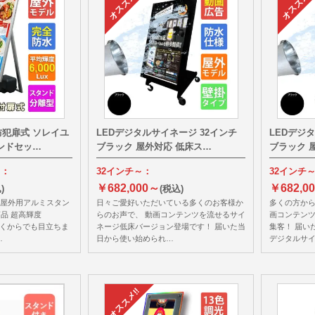
防犯扉式 ソレイユ
LEDデジタルサイネージ 32インチ
LEDデジ
タンドセッ…
ブラック 屋外対応 低床ス…
ブラック 
～：
32インチ～：
32インチ
￥682,000～
￥682,0
)
(税込)
と屋外用アルミスタン
日々ご愛好いただいている多くのお客様か
多くの方か
品 超高輝度
らのお声で、 動画コンテンツを流せるサイ
画コンテン
に遠くからでも目立ちま
ネージ低床バージョン登場です！ 届いた当
集客！ 届い
…
日から使い始められ…
デジタルサ