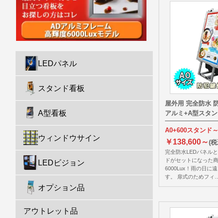
LEDパネル
スタンド看板
屋外用 完全防水 
A型看板
アルミ+A型スタン
A0+600スタンド
ウィンドウサイン
￥138,600～
(税
完全防水LEDパネル
ドがセットになった商
LEDビジョン
6000Lux！雨の日
す。 扉式のためフィ
オプション品
アウトレット品