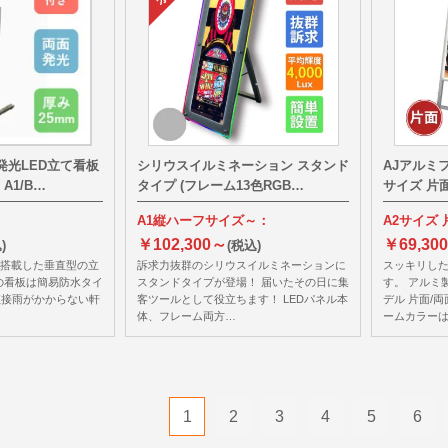
発光LED立て看板
シリウスイルミネーション スタンド
AJアルミフ
A1/B…
タイプ (フレーム13色RGB…
サイズ 片
A1縦ハーフサイズ～：
A2サイズ
￥102,300～
￥69,30
)
(税込)
を搭載した垂直型の立
訴求力抜群のシリウスイルミネーションに
スッキリした
の看板は簡易防水タイ
スタンドタイプが登場！ 届いたその日に集
す。 アルミ
直接雨がかからない軒
客ツールとして役立ちます！ LEDパネル本
デル 片面/
体、フレーム両方…
ームカラー
1
2
3
4
5
6