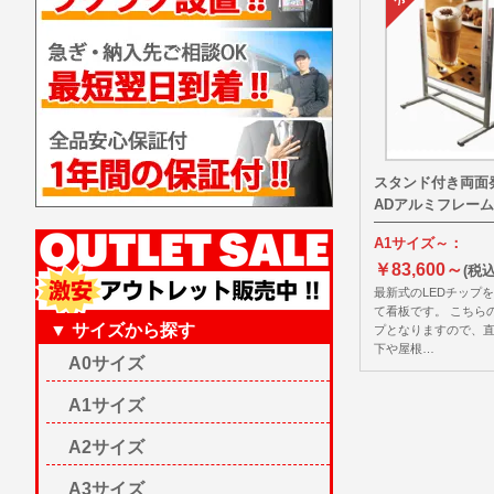
スタンド付き両面
ADアルミフレーム 
A1サイズ～：
￥83,600～
(税込
最新式のLEDチップ
て看板です。 こちら
▼ サイズから探す
プとなりますので、
下や屋根…
A0サイズ
A1サイズ
A2サイズ
A3サイズ