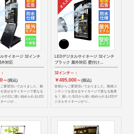
タルサイネージ 32インチ
LEDデジタルサイネージ 32インチ
屋外対応
ブラック 屋外対応 壁付け…
～：
32インチ～：
00～
￥495,000～
(税込)
(税込)
らご要望頂いておりました、動
皆様からご要望頂いておりました、動画コ
ツを流せるサイネージで更なる
ンテンツを流せるサイネージで更なる集客
たその日に使い始められるLED
を！ 届いた当日から使い始められるLEDデ
イネージが…
ジタルサイネージがつ…