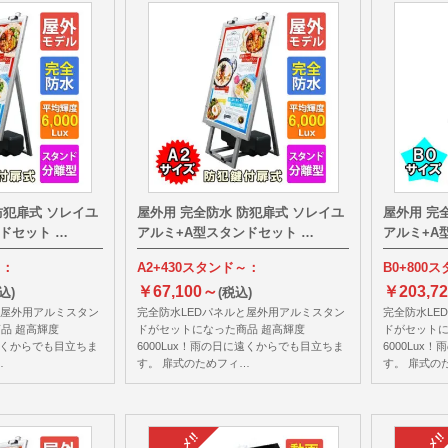
防犯扉式 ソレイユ
屋外用 完全防水 防犯扉式 ソレイユ
屋外用 完
ドセット …
アルミ+A型スタンドセット …
アルミ+A
～：
A2+430スタンド～：
B0+800
￥67,100～
￥203,7
込)
(税込)
と屋外用アルミスタン
完全防水LEDパネルと屋外用アルミスタン
完全防水LE
品 超高輝度
ドがセットになった商品 超高輝度
ドがセットに
に遠くからでも目立ちま
6000Lux！雨の日に遠くからでも目立ちま
6000Lu
…
す。 扉式のためフィ…
す。 扉式の