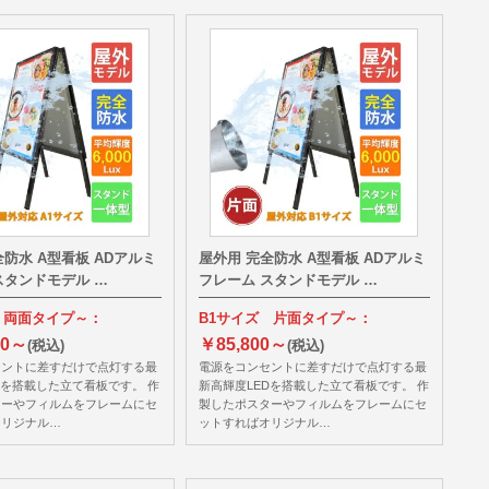
全防水 A型看板 ADアルミ
屋外用 完全防水 A型看板 ADアルミ
スタンドモデル …
フレーム スタンドモデル …
 両面タイプ～：
B1サイズ 片面タイプ～：
00～
￥85,800～
(税込)
(税込)
セントに差すだけで点灯する最
電源をコンセントに差すだけで点灯する最
Dを搭載した立て看板です。 作
新高輝度LEDを搭載した立て看板です。 作
ターやフィルムをフレームにセ
製したポスターやフィルムをフレームにセ
オリジナル…
ットすればオリジナル…