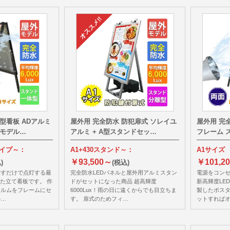
A型看板 ADアルミ
屋外用 完全防水 防犯扉式 ソレイユ
屋外用 完
ドモデル…
アルミ + A型スタンドセッ…
フレーム 
タイプ～：
A1+430スタンド～：
A1サイズ
￥93,500～
￥101,2
)
(税込)
差すだけで点灯する最
完全防水LEDパネルと屋外用アルミスタン
電源をコン
した立て看板です。 作
ドがセットになった商品 超高輝度
新高輝度LE
ィルムをフレームにセ
6000Lux！雨の日に遠くからでも目立ちま
製したポス
ル…
す。 扉式のためフィ…
ットすれば