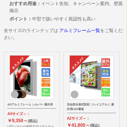
おすすめ用途：
イベント告知、キャンペーン案内、壁面
掲示
ポイント：
中型で扱いやすく視認性も高い
全サイズのラインナップは
アルミフレーム一覧
をご覧くだ
さい。
ADアルミフレーム シルバー 屋外用
完全防水扉式防犯 ソレイユアルミ 屋
外用LED看板
A4サイズ～：
A2サイズ～：
￥9,350～
(税込)
￥41,800～
(税込)
LEDパネルの使用方法はポスター