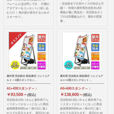
- 完全防水で大型サイズの特注も可
フレームとほぼ同じです。 付属の
能！ - 待望の屋外用完全防水LED
アダプターをコンセントに差し込
看板が遂に商品化！ 完全防水タイ
むだけ！ 掲示面が発光するためポ
プのLED看板なので、屋外の壁面
スターやフ…
看…
屋外用 完全防水 防犯扉式 ソレイユア
屋外用 完全防水 防犯扉式 ソレイユア
ルミ + A型スタンドセッ…
ルミ+A型スタンドセット …
A1+430スタンド～：
A0+600スタンド～：
￥93,500～
￥138,600～
(税込)
(税込)
完全防水LEDパネルと屋外用アル
完全防水LEDパネルと屋外用アル
ミスタンドがセットになった商品
ミスタンドがセットになった商品
超高輝度6000Lux！雨の日に遠く
超高輝度6000Lux！雨の日に遠く
からでも目立ちます。 扉式のため
からでも目立ちます。 扉式のため