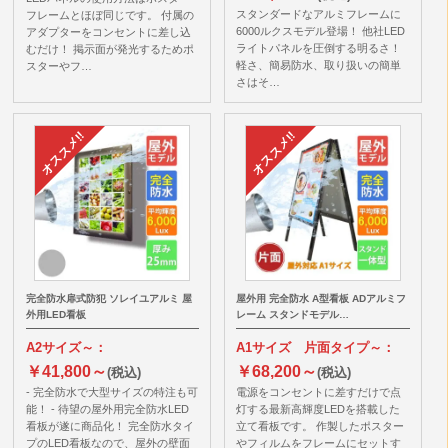
スタンダードなアルミフレームに
フレームとほぼ同じです。 付属の
6000ルクスモデル登場！ 他社LED
アダプターをコンセントに差し込
ライトパネルを圧倒する明るさ！
むだけ！ 掲示面が発光するためポ
軽さ、簡易防水、取り扱いの簡単
スターやフ…
さはそ…
完全防水扉式防犯 ソレイユアルミ 屋
屋外用 完全防水 A型看板 ADアルミフ
外用LED看板
レーム スタンドモデル…
A2サイズ～：
A1サイズ 片面タイプ～：
￥41,800～
￥68,200～
(税込)
(税込)
- 完全防水で大型サイズの特注も可
電源をコンセントに差すだけで点
能！ - 待望の屋外用完全防水LED
灯する最新高輝度LEDを搭載した
看板が遂に商品化！ 完全防水タイ
立て看板です。 作製したポスター
プのLED看板なので、屋外の壁面
やフィルムをフレームにセットす