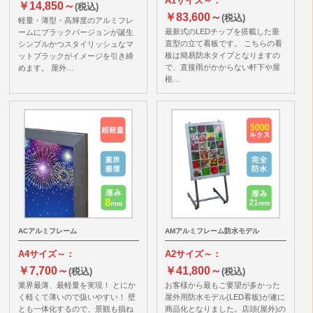
A1サイズ～：
￥14,850～
(税込)
￥83,600～
(税込)
軽量・薄型・高輝度のアルミフレ
最新式のLEDチップを搭載した垂
ームにブラックバージョンが誕生
直型の立て看板です。 こちらの看
シンプルかつスタイリッシュなマ
板は簡易防水タイプとなりますの
ットブラックがイメージを引き締
で、直接雨がかからない軒下や屋
めます。 屋外…
根…
ACアルミフレーム
AMアルミフレーム防水モデル
A4サイズ～：
A2サイズ～：
￥7,700～
￥41,800～
(税込)
(税込)
業界最薄、最軽量を実現！ とにか
お客様から最もご要望が多かった
く軽くて薄いので扱いやすい！ 壁
屋外用防水モデル(LED看板)が遂に
とも一体化するので、景観も損ね
商品化となりました。店頭(屋外)の