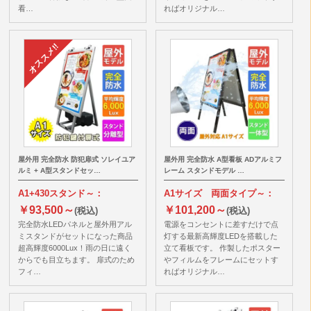
看…
ればオリジナル…
屋外用 完全防水 防犯扉式 ソレイユア
屋外用 完全防水 A型看板 ADアルミフ
ルミ + A型スタンドセッ…
レーム スタンドモデル …
A1+430スタンド～：
A1サイズ 両面タイプ～：
￥93,500～
￥101,200～
(税込)
(税込)
完全防水LEDパネルと屋外用アル
電源をコンセントに差すだけで点
ミスタンドがセットになった商品
灯する最新高輝度LEDを搭載した
超高輝度6000Lux！雨の日に遠く
立て看板です。 作製したポスター
からでも目立ちます。 扉式のため
やフィルムをフレームにセットす
フィ…
ればオリジナル…