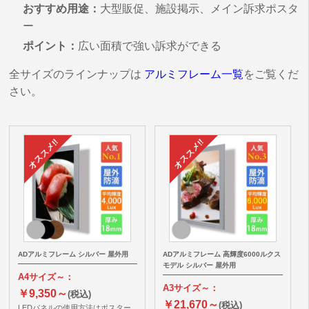
おすすめ用途：
大型販促、施設掲示、メイン訴求ポスタ
ー
ポイント：
広い面積で強い訴求ができる
全サイズのラインナップは
アルミフレーム一覧
をご覧くだ
さい。
ADアルミフレーム シルバー 屋外用
ADアルミフレーム 高輝度6000ルクス
モデル シルバー 屋外用
A4サイズ～：
A3サイズ～：
￥9,350～
(税込)
￥21,670～
(税込)
LEDパネルの使用方法はポスター