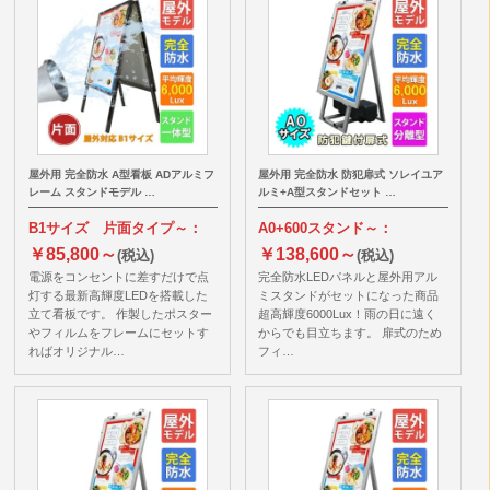
屋外用 完全防水 A型看板 ADアルミフ
屋外用 完全防水 防犯扉式 ソレイユア
レーム スタンドモデル …
ルミ+A型スタンドセット …
B1サイズ 片面タイプ～：
A0+600スタンド～：
￥85,800～
￥138,600～
(税込)
(税込)
電源をコンセントに差すだけで点
完全防水LEDパネルと屋外用アル
灯する最新高輝度LEDを搭載した
ミスタンドがセットになった商品
立て看板です。 作製したポスター
超高輝度6000Lux！雨の日に遠く
やフィルムをフレームにセットす
からでも目立ちます。 扉式のため
ればオリジナル…
フィ…