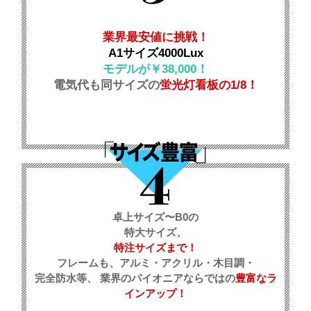
業界最安値に挑戦！
A1サイズ4000Lux
モデルが￥38,000！
電気代も同サイズの
蛍光灯看板の1/8！
卓上サイズ〜B0の
特大サイズ、
特注サイズまで！
フレームも、アルミ・アクリル・木目調・
完全防水等、 業界のパイオニアならではの
豊富なラ
インアップ！