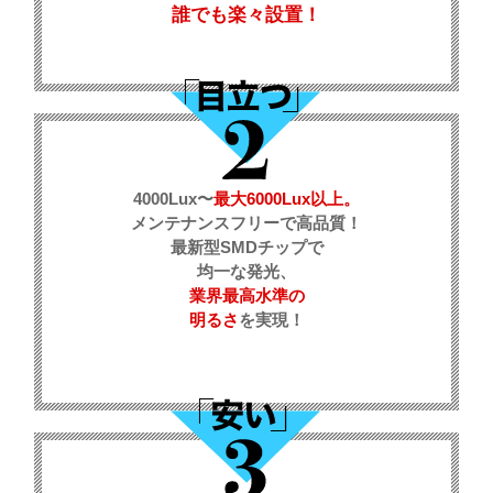
誰でも楽々設置！
4000Lux〜
最大6000Lux以上。
メンテナンスフリーで高品質！
最新型SMDチップで
均一な発光、
業界最高水準の
明るさ
を実現！