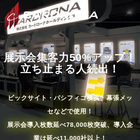
展示会集客力50%アップ！
立ち止まる人続出！
ビックサイト・パシフィコ横浜・幕張メッ
セなどで使用！
展示会導入枚数延べ78,000枚突破、導入企
業は延べ11,000社以上！